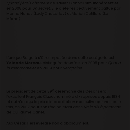
Quand j’étais chanteur
de Xavier Giannoli simultanément et
en 2008 pour
Un secret
. Elle a été respectivement battue par
Marina Hands (Lady Chatterley) et Marion Cotillard (La
Môme).
L’unique Belge à s’être imposée dans cette catégorie est
Yolande Moreau,
distinguée deux fois: en 2005 pour
Quand
la mer monte
et en 2009 pour
Séraphine.
e
Le président de cette 39
cérémonie des César sera
l’excellent François Cluzet nommé à dix reprises depuis 1984
et qui n’a reçu le prix d’interprétation masculine qu’une seule
fois, en 2007 pour son rôle haletant dans
Ne le dis à personne
de Guillaume Canet.
Aux César, Perseverare non diabolicum est.