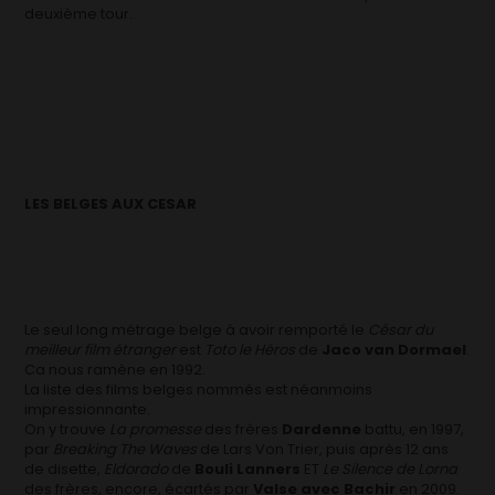
deuxième tour.
LES BELGES AUX CESAR
Le seul long métrage belge à avoir remporté le
César du
meilleur film étranger
est
Toto le Héros
de
Jaco van Dormael
.
Ca nous ramène en 1992.
La liste des films belges nommés est néanmoins
impressionnante.
On y trouve
La promesse
des frères
Dardenne
battu, en 1997,
par
Breaking The Waves
de Lars Von Trier, puis après 12 ans
de disette,
Eldorado
de
Bouli Lanners
ET
Le Silence de Lorna
des frères, encore, écartés par
Valse avec Bachir
en 2009.