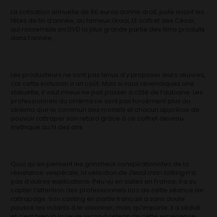
La cotisation annuelle de 60 euros donne droit, juste avant les
fêtes de fin d’année, au fameux Graal, LE coffret des César,
qui rassemble en DVD la plus grande partie des films produits
dans l’année.
Les producteurs ne sont pas tenus d’y proposer leurs œuvres,
car cette inclusion a un coût. Mais si vous revendiquez une
statuette, il vaut mieux ne pas passer à côté de l’aubaine. Les
professionnels du cinéma ne vont pas forcément plus au
cinéma que le commun des mortels et chacun apprécie de
pouvoir rattraper son retard grâce à ce coffret devenu
mythique au fil des ans.
Quoi qu’en pensent les grincheux conspirationistes de la
résistance vespérale, la sélection de
Dead man talking
n’a
pas d’autres explications. Peu vu en salles en France, il a su
capter l’attention des professionnels lors de cette séance de
rattrapage. Son casting en partie français a sans doute
poussé les votants à le visionner, mais qu’importe: il a séduit
et c’est bien là la seule leçon à retenir de cette expérience.