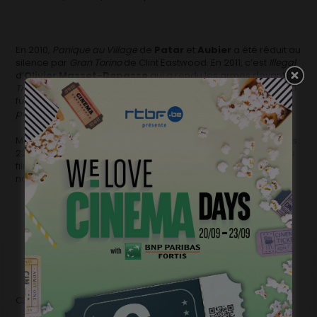
En 2010,
Panique au Village
de
Patar
et
Aubier
a été réduit au
silence par
Gran Torino
de Clint Eastwood. En 2011, c’est
Illegal
d’
Olivier Masset-Depasse
qui a rendu les armes devant
The social network
de David Fincher. En 2012
Le Gamin au Vélo
fut vaincu par
Une Séparation
et en 2013 le duo
Rundskop
/
A
perdre la raison
, a été battu par
Argo
de Ben Affleck.
Même si nous n’avons plus brillé dans cette catégorie depuis
22 ans, force est de constater que ces dernières années, les
films belges apparaissent en force dans la liste des
nominations.
CECILE SUR BETV