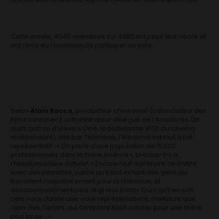
Cette année, 4045 membres sur 4380 ont payé leur obole et
ont donc eu l’occasion de participer au vote.
Selon
Alain Rocca,
producteur chevronné (cofondateur des
Films Lazennec), administrateur délégué de l’Académie (et
aussi patron d’Univers Ciné, la plateforme VOD du cinéma
indépendant), cité par Telerama, l’électorat est tout à fait
représentatif : « On parle d’une population de 15.000
professionnels dans la filière cinéma », précise-t-il à
l’hebdomadaire culturel. « Encore faut-il prendre ce chiffre
avec des pincettes, parce qu’il doit inclure des gens qui
travaillent majoritairement pour la télévision, et
occasionnellement pour le grand écran. Quoi qu’il en soit,
cela nous donne une vraie représentativité, meilleure que
celle des Oscars, qui comptent 6000 votants pour une filière
plus large… »