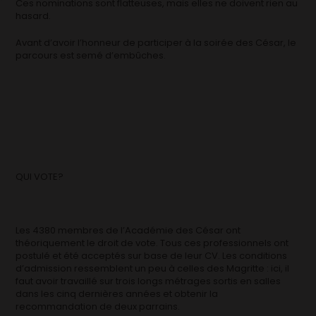
Ces nominations sont flatteuses, mais elles ne doivent rien au
hasard.
Avant d’avoir l’honneur de participer à la soirée des César, le
parcours est semé d’embûches.
QUI VOTE?
Les 4380 membres de l’Académie des César ont
théoriquement le droit de vote. Tous ces professionnels ont
postulé et été acceptés sur base de leur CV. Les conditions
d’admission ressemblent un peu à celles des Magritte : ici, il
faut avoir travaillé sur trois longs métrages sortis en salles
dans les cinq dernières années et obtenir la
recommandation de deux parrains.