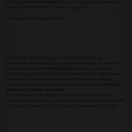
Célestine
et
Nicolas Guiot
, celui du meilleur court métrage
pour
Le cri du Homard
. Un beau tir groupé.
Se répétera-t-il cette année?
Pour la 39e cérémonie qui se tiendra vendredi soir au
Théâtre du Châtelet, à Paris, les professionnels du cinéma
français ont retenu
Pauline Étienne
dans la course au
meilleur espoir féminin
pour sa prestation dans
La Religieuse,
mais aussi un joli duo de comédiens
bleu blanc belge
qui
concourra pour le César du meilleur second rôle :
François
Damiens
et
Olivier Gourmet
.
Le premier a été distingué pour sa performance dans
Suzanne,
le second pour
Grand Central.
La rumeur qui bruisse
le long de la Seine donne L’Embrouille vainqueur. À vérifier…