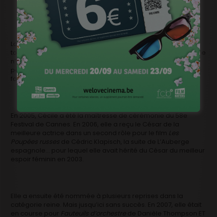
La soirée des Césars diffusée en Belgique sur BeTV sera de
toute manière très belge puisque la maîtresse de Cérémonie
n’est autre que
Cécile de France
qui va tenter de faire
pétiller une soirée qui, récemment, n’a pas vraiment réussi à
faire l’unanimité autour de sa forme et de son rythme.
En 2005, Cécile a été la maîtresse de cérémonie du 58e
Festival de Cannes. En 2006, elle a reçu le César de la
meilleure actrice dans un second rôle pour le film
Les
Poupées russes
de Cédric Klapisch, la suite de L’Auberge
espagnole… pour lequel elle avait hérité du César du meilleur
espoir féminin en 2003.
Elle a ensuite été nommée à plusieurs reprises dans la
catégorie reine. Mais jusqu’ici sans succès. En 2007, elle était
en course pour
Fauteuils d’orchestre
de Danièle Thompson ET