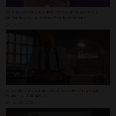
Déjà plus de 100.000 billets vendus en seulement 2
semaines pour la « Mundo Pixar Expérience » !
mars 31, 2025
La bande-annonce du nouvel opus de « Destination
Finale » fait trembler !
mars 26, 2025