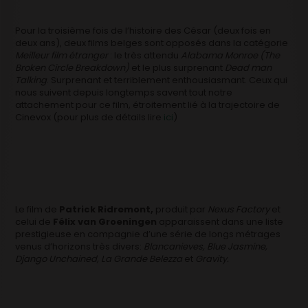
Pour la troisième fois de l’histoire des César (deux fois en
deux ans), deux films belges sont opposés dans la catégorie
Meilleur film étranger
: le très attendu
Alabama Monroe (The
Broken Circle Breakdown)
et le plus surprenant
Dead man
Talking
. Surprenant et terriblement enthousiasmant. Ceux qui
nous suivent depuis longtemps savent tout notre
attachement pour ce film, étroitement lié à la trajectoire de
Cinevox (pour plus de détails lire
ici
)
Le film de
Patrick Ridremont,
produit par
Nexus Factory
et
celui de
Félix van Groeningen
apparaissent dans une liste
prestigieuse en compagnie d’une série de longs métrages
venus d’horizons très divers:
Blancanieves, Blue Jasmine,
Django Unchained, La Grande Belezza
et
Gravity.