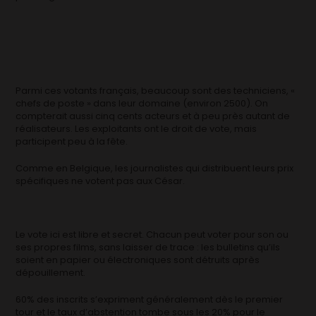
Parmi ces votants français, beaucoup sont des techniciens, «
chefs de poste » dans leur domaine (environ 2500). On
compterait aussi cinq cents acteurs et à peu près autant de
réalisateurs. Les exploitants ont le droit de vote, mais
participent peu à la fête.
Comme en Belgique, les journalistes qui distribuent leurs prix
spécifiques ne votent pas aux César.
Le vote ici est libre et secret. Chacun peut voter pour son ou
ses propres films, sans laisser de trace : les bulletins qu’ils
soient en papier ou électroniques sont détruits après
dépouillement.
60% des inscrits s’expriment généralement dès le premier
tour et le taux d’abstention tombe sous les 20% pour le