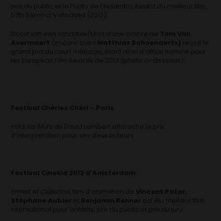
prix du public et le Punto de Encuentro Award du meilleur film,
57th Seminci Valladolid (2012)
Dood van een schaduw/Mort d’une ombre de
Tom Van
Avermaert
(encore avec
Matthias Schoenaerts)
reçoit le
grand prix du court métrage, étant ainsi d’office nominé pour
les European Film Awards de 2013 (photo ci-dessous).
Festival Chéries Chéri – Paris
Hors les Murs
de David Lambert décroche le prix
d’interprétation pour ses deux acteurs
Festival Cinekid 2012 d’Amsterdam
Ernest et Célestine,
film d’animation de
Vincent Patar,
Stéphane Aubier
et
Benjamin Renner
est élu meilleur film
international pour enfants, prix du public et prix du jury.