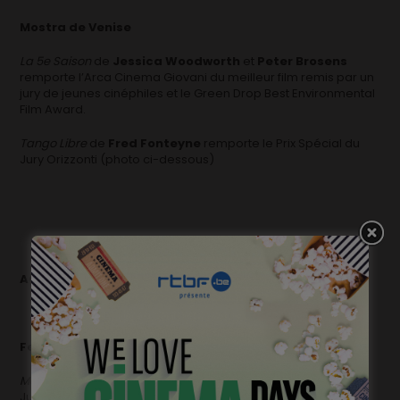
Mostra de Venise
La 5e Saison
de
Jessica Woodworth
et
Peter Brosens
remporte l’Arca Cinema Giovani du meilleur film remis par un
jury de jeunes cinéphiles et le Green Drop Best Environmental
Film Award.
Tango Libre
de
Fred Fonteyne
remporte le Prix Spécial du
Jury Orizzonti (photo ci-dessous)
AOUT
Festival de Locarno
Mobile Home
de
François Pirot
reçoit le Deuxième Prix du
Jury des jeunes – prix décerné par des membres désignés