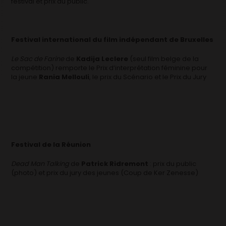
festival et prix du public.
Festival international du film indépendant de Bruxelles
Le Sac de Farine
de
Kadija Leclere
(seul film belge de la
compétition) remporte le Prix d’interprétation féminine pour
la jeune
Rania Mellouli
, le prix du Scénario et le Prix du Jury
Festival de la Réunion
Dead Man Talking
de
Patrick Ridremont
: prix du public
(photo) et prix du jury des jeunes (Coup de Ker Zenesse)