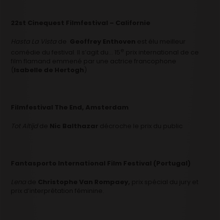
22st Cinequest Filmfestival – Californie
Hasta La Vista
de
Geoffrey Enthoven
est élu meilleur
e
comédie du festival. Il s’agit du… 15
prix international de ce
film flamand emmené par une actrice francophone
(
Isabelle de Hertogh
)
Filmfestival The End, Amsterdam
Tot Altijd
de
Nic Balthazar
décroche le prix du public
Fantasporto International Film Festival (Portugal)
Lena
de
Christophe Van Rompaey,
prix spécial du jury et
prix d’interprétation féminine.