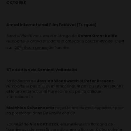
OCTOBRE
Amed International Film Festival (Turquie)
Land of the Heroes
, court métrage de
Sahim Omar Kalifa
remporte le grand prix dans la catégorie court métrage. C’est
e
sa…
20
récompense
de l’année.
57e édition de Seminci Valladolid
La 5e Saison
de
Jessica Woodworth
et
Peter Brosens
remporte le prix du jury international, le prix du jury des jeunes
et le prix international Fipresci remis par la critique
internationale.
Matthias Schoenaerts
reçoit le prix du meilleur acteur pour
sa prestation dans
De Rouille et d’Os
Tot Altijd
de
Nic Balthazar
, élu meilleur film flamand de
l’année aux derniers Ensors du cinéma flamand, décroche le