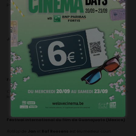
parmi les participants à l’initiative Cinema e Gioventù.
JUIN
Festival du film d’animation d’Annecy
Couleur de peau : Miel
de
Jung
et
Laurent Boileau
remporte
le Prix du public et le prix Unicef.
Festival international du film de Guanajuato (Mexico)
Rotkop
de
Jan
et
Raf Roosens
est élu meilleur court