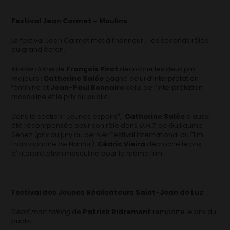
Festival Jean Carmet – Moulins
Le festival Jean Carmet met à l’honneur… les seconds rôles
au grand écran.
Mobile Home
de
François Pirot
décroche les deux prix
majeurs :
Catherine Salée
gagne celui d’interprétation
féminine et
Jean-Paul Bonnaire
celui de l’interprétation
masculine et le prix du public.
Dans la section” Jeunes espoirs”,
Catherine Salée
a aussi
été récompensée pour son rôle dans
U.H.T
. de Guillaume
Senez (prix du jury au dernier Festival International du Film
Francophone de Namur).
Cédric Vieira
décroche le prix
d’interprétation masculine pour le même film.
Festival des Jeunes Réalisateurs Saint-Jean de Luz
D
ead man talking
de
Patrick Ridremont
remporte le prix du
public