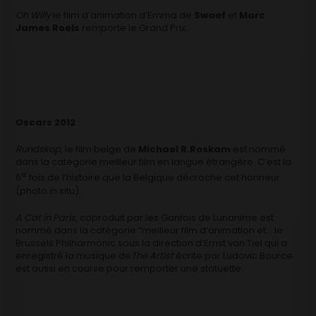
Oh Willy
le film d’animation d’Emma de
Swaef
et
Marc
James Roels
remporte le Grand Prix.
Oscars 2012
Rundskop
, le film belge de
Michael R.Roskam
est nommé
dans la catégorie meilleur film en langue étrangère. C’est la
e
6
fois de l’histoire que la Belgique décroche cet honneur
(photo in situ).
A Cat in Paris
, coproduit par les Gantois de Lunanime est
nommé dans la catégorie “meilleur film d’animation et… le
Brussels Philharmonic sous la direction d’Ernst van Tiel qui a
enregistré la musique de
The Artist
écrite par Ludovic Bource
est aussi en course pour remporter une statuette.