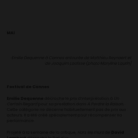
MAI
Emilie Dequenne à Cannes entourée de Matthieu Reynaert et
de Joaquim Laofsse (photo Maryline Laurin]
Festival de Cannes
Emilie Dequenne
décroche le prix d’interprétation à
Un
Certain Regard
pour sa prestation dans
A Perdre la Raison.
Cette catégorie ne décerne habituellement pas de prix aux
acteurs. Il a été créé spécialement pour récompenser sa
performance.
Projeté à la semaine de la critique,
Hors les murs
de
David
Lambert
décroche le Rail d’or.