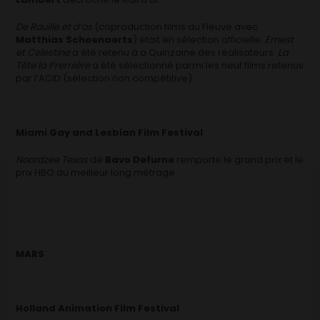
De Rouille et d’os
(coproduction films du Fleuve avec
Matthias Schoenaerts
) était en sélection officielle.
Ernest
et Celestine
a été retenu à a Quinzaine des réalisateurs.
La
Tête la Première
a été sélectionné parmi les neuf films retenus
par l’ACID (sélection non compétitive).
Miami Gay and Lesbian Film Festival
Noordzee Texas
de
Bavo Defurne
remporte le grand prix et le
prix HBO du meilleur long métrage
MARS
Holland Animation Film Festival