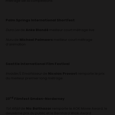
métrage de la compétitions
Palm Springs International Shortfest
Dura Lex
de
Anke Blondé
meilleur court métrage live
Nuru
de
Michael Palmaers
meilleur court métrage
d’animation
Seattle International Film Festival
Invader/L’Envahisseur
de
Nicolas Provost
remporte le prix
du meilleur premier long métrage.
rd
23
Filmfest Emden-Norderney
Tot Altijd
de
Nic Balthazar
remporte le AOK Movie Award, le
deuxième prix du public et le Bernhard Wicki Award