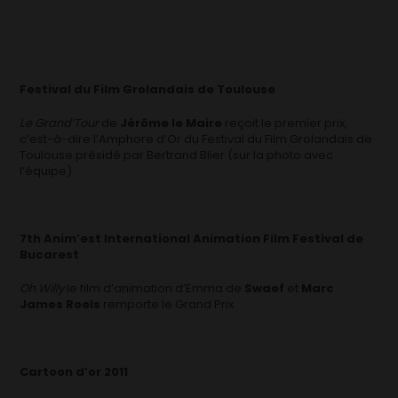
Festival du Film Grolandais de Toulouse
Le Grand’Tour
de
Jérôme le Maire
reçoit le premier prix,
c’est-à-dire l’Amphore d’Or du Festival du Film Grolandais de
Toulouse présidé par Bertrand Blier (sur la photo avec
l’équipe)
7th Anim’est International Animation Film Festival de
Bucarest
Oh Willy
le film d’animation d’Emma de
Swaef
et
Marc
James Roels
remporte le Grand Prix
Cartoon d’or 2011