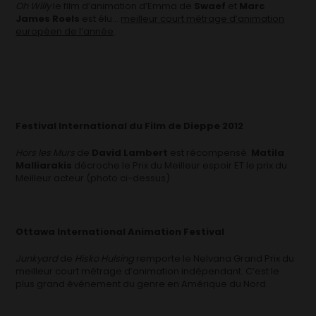
Oh Willy
le film d’animation d’Emma de
Swaef
et
Marc
James Roels
est élu…
meilleur court métrage d’animation
européen de l’année
.
Festival International du Film de Dieppe 2012
Hors les Murs
de
David Lambert
est récompensé.
Matila
Malliarakis
décroche le Prix du Meilleur espoir ET le prix du
Meilleur acteur (photo ci-dessus)
Ottawa International Animation Festival
Junkyard
de
Hisko Hulsing
remporte le Nelvana Grand Prix du
meilleur court métrage d’animation indépendant. C’est le
plus grand événement du genre en Amérique du Nord.