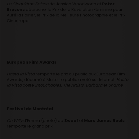
La Cinquième Saison
de Jessica Woodworth et
Peter
Brosens
décroche le Prix de la Révélation Féminine pour
Aurélia Poirier, le Prix de la Meilleure Photographie et le Prix
Cineuropa.
European Film Awards
Hasta la Vista
remporte le prix du public aux European Film
Awards, décerné à Malte. Le public a voté sur Internet
. Hasta
la Vista
coiffe
Intouchables, The Artists, Barbara
et
Shame.
Festival de Montréal
Oh Willy
d’Emma (photo) de
Swaef
et
Marc James Roels
remporte le grand prix