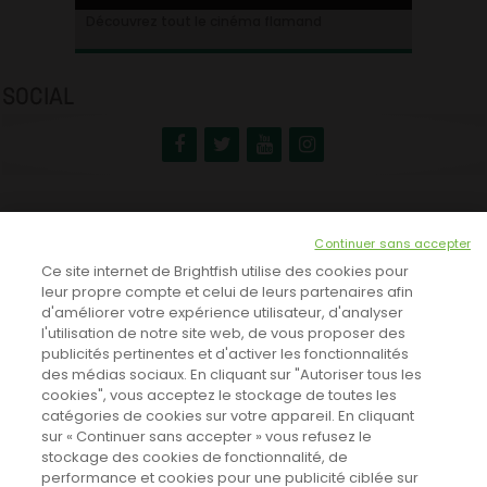
Ontdek alles over de Vlaamse cinema
Découvrez tout le cinéma flamand
SOCIAL
NEWSLETTER
Continuer sans accepter
INSCRIVEZ-VOUS ICI!
Ce site internet de Brightfish utilise des cookies pour
leur propre compte et celui de leurs partenaires afin
d'améliorer votre expérience utilisateur, d'analyser
l'utilisation de notre site web, de vous proposer des
TOUTES LES NEWS
publicités pertinentes et d'activer les fonctionnalités
des médias sociaux. En cliquant sur "Autoriser tous les
cookies", vous acceptez le stockage de toutes les
catégories de cookies sur votre appareil. En cliquant
CINEVOX SUR FACEBOOK
sur « Continuer sans accepter » vous refusez le
stockage des cookies de fonctionnalité, de
performance et cookies pour une publicité ciblée sur