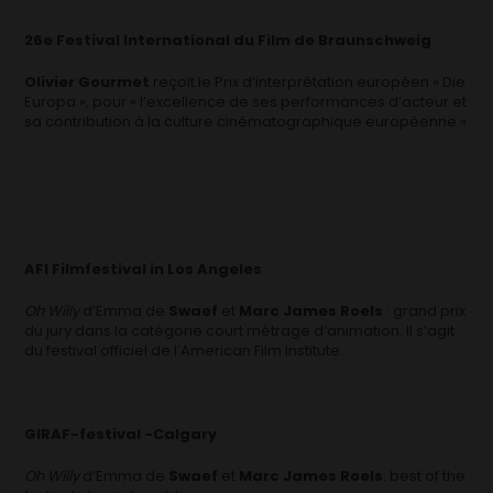
26e Festival International du Film de Braunschweig
Olivier Gourmet
reçoit le Prix d’interprétation européen « Die
Europa », pour « l’excellence de ses performances d’acteur et
sa contribution à la culture cinématographique européenne »
AFI Filmfestival in Los Angeles
Oh Willy
d’Emma de
Swaef
et
Marc James Roels
: grand prix
du jury dans la catégorie court métrage d’animation. Il s’agit
du festival officiel de l’American Film Institute.
GIRAF-festival -Calgary
Oh Willy
d’Emma de
Swaef
et
Marc James Roels
: best of the