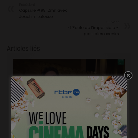
Précédent
Capsule #98: 2mn avec
Joachim Lafosse
Suivant
« L’Ecole de l’impossible »:
possibles avenirs
Articles liés
« 1985 »: 5mn avec Roda Fawaz
janvier 24, 2023