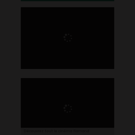
Ontdek alles over de Vlaamse cinema
Découvrez tout le cinéma flamand