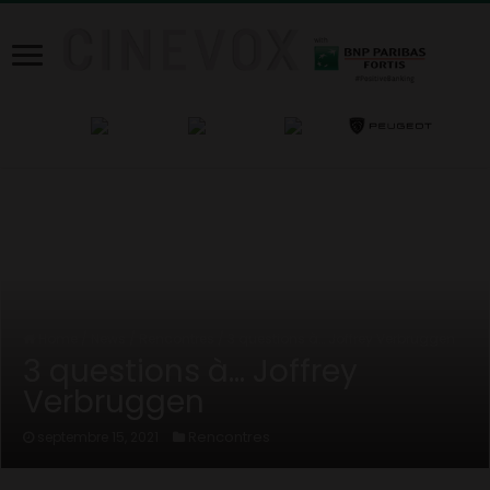
Home
/
News
/
Rencontres
/
3 questions à… Joffrey Verbruggen
3 questions à… Joffrey
Verbruggen
Rencontres
septembre 15, 2021