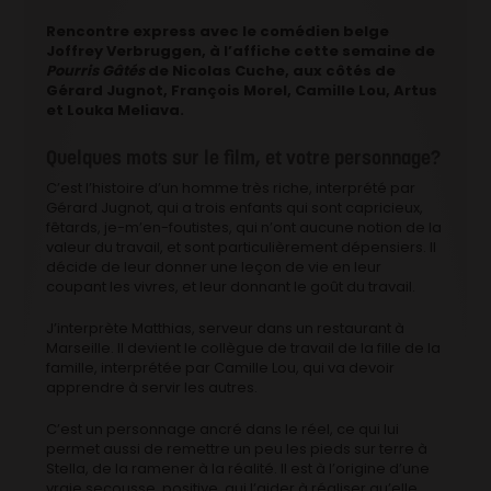
Rencontre express avec le comédien belge
Joffrey Verbruggen, à l’affiche cette semaine de
Pourris Gâtés
de Nicolas Cuche, aux côtés de
Gérard Jugnot, François Morel, Camille Lou, Artus
et Louka Meliava.
Quelques mots sur le film, et votre personnage?
C’est l’histoire d’un homme très riche, interprété par
Gérard Jugnot, qui a trois enfants qui sont capricieux,
fêtards, je-m’en-foutistes, qui n’ont aucune notion de la
valeur du travail, et sont particulièrement dépensiers. Il
décide de leur donner une leçon de vie en leur
coupant les vivres, et leur donnant le goût du travail.
J’interprète Matthias, serveur dans un restaurant à
Marseille. Il devient le collègue de travail de la fille de la
famille, interprétée par Camille Lou, qui va devoir
apprendre à servir les autres.
C’est un personnage ancré dans le réel, ce qui lui
permet aussi de remettre un peu les pieds sur terre à
Stella, de la ramener à la réalité. Il est à l’origine d’une
vraie secousse, positive, qui l’aider à réaliser qu’elle