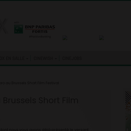
OX EN SALLE
CINEWISH
CINEJOBS
ro au Brussels Short Film Festival
 Brussels Short Film
s
l dont nous vous avons déjà présenté le versant