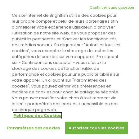
NEWSLETTER
Continuer sans accepter
INSCRIVEZ-VOUS ICI!
Ce site internet de Brightfish utilise des cookies pour
leur propre compte et celui de leurs partenaires afin
d'améliorer votre expérience utilisateur, d'analyser
l'utilisation de notre site web, de vous proposer des
TOUTES LES NEWS
publicités pertinentes et d'activer les fonctionnalités
des médias sociaux. En cliquant sur "Autoriser tous les
cookies", vous acceptez le stockage de toutes les
catégories de cookies sur votre appareil. En cliquant
CINEVOX SUR FACEBOOK
sur « Continuer sans accepter » vous refusez le
stockage des cookies de fonctionnalité, de
performance et cookies pour une publicité ciblée sur
votre appareil. En cliquant sur "Paramètres des
cookies", vous pouvez définir vos préférences en
matière de cookies pour chaque catégorie séparée.
Vous pouvez modifier votre choix à tout moment via
le lien « paramètres des cookies » accessible en bas
de chaque page web.
Politique des Cookies
Sahifa Theme
License is not validated, Go to the theme options
Designed by
Poids Plume
- Web by
Point Be
page to validate the license, You need a single license for each
© Copyright 2011-2026, All Rights Reserved -
Politique de cookies
Paramètres des cookies
Autoriser tous les cookies
domain name.
Paramètres des cookies