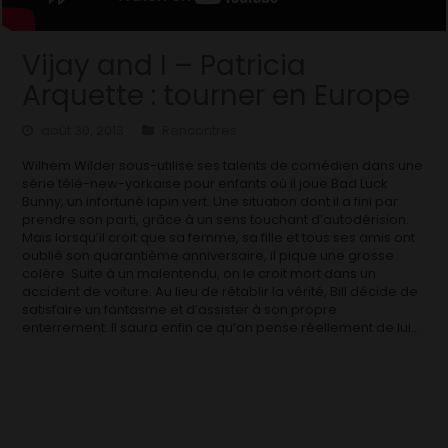
Vijay and I – Patricia
Arquette : tourner en Europe
août 30, 2013
Rencontres
Wilhem Wilder sous-utilise ses talents de comédien dans une
série télé-new-yorkaise pour enfants où il joue Bad Luck
Bunny, un infortuné lapin vert. Une situation dont il a fini par
prendre son parti, grâce à un sens touchant d’autodérision.
Mais lorsqu’il croit que sa femme, sa fille et tous ses amis ont
oublié son quarantième anniversaire, il pique une grosse
colère. Suite à un malentendu, on le croit mort dans un
accident de voiture. Au lieu de rétablir la vérité, Bill décide de
satisfaire un fantasme et d’assister à son propre
enterrement. Il saura enfin ce qu’on pense réellement de lui…