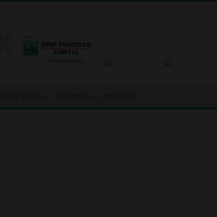
OX EN SALLE
CINEWISH
CINEJOBS