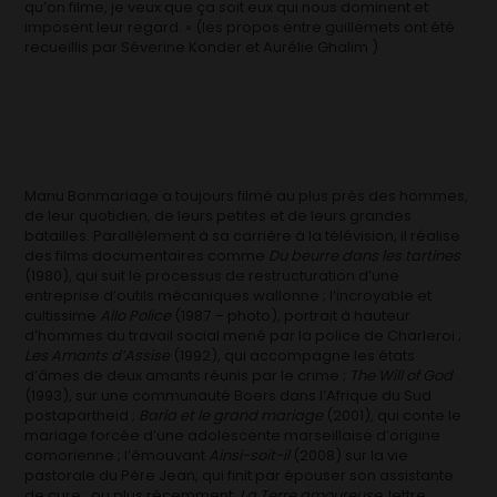
qu’on filme, je veux que ça soit eux qui nous dominent et
imposent leur regard. » (les propos entre guillemets ont été
recueillis par Séverine Konder et Aurélie Ghalim )
Manu Bonmariage a toujours filmé au plus près des hommes,
de leur quotidien, de leurs petites et de leurs grandes
batailles. Parallèlement à sa carrière à la télévision, il réalise
des films documentaires comme
Du beurre dans les tartines
(1980), qui suit le processus de restructuration d’une
entreprise d’outils mécaniques wallonne ; l’incroyable et
cultissime
Allo Police
(1987 – photo), portrait à hauteur
d’hommes du travail social mené par la police de Charleroi ;
Les Amants d’Assise
(1992), qui accompagne les états
d’âmes de deux amants réunis par le crime ;
The Will of God
(1993), sur une communauté Boers dans l’Afrique du Sud
postapartheid ;
Baria et le grand mariage
(2001), qui conte le
mariage forcée d’une adolescente marseillaise d’origine
comorienne ; l’émouvant
Ainsi-soit-il
(2008) sur la vie
pastorale du Père Jean, qui finit par épouser son assistante
de cure ; ou plus récemment,
La Terre amoureuse,
lettre