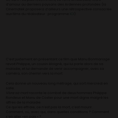
d’amour au derniers paysans des Ardennes profondes (la
Cinematek proposera d’ailleurs une rétrospective consacrée
aux films du réalisateur : programme
ICI
).
C’est justement en présentant ce film que Manu Bonmariage
revoit Philippe, un cousin éloigné, qui lui parle alors de sa
maladie, et lui demande de venir accompagner, avec sa
caméra, son chemin vers la mort.
Cela donne un nouveau long métrage, qui sort mercredi en
salle.
Vivre sa mort
raconte le combat de deux hommes Philippe
Rondeux et Manu de Coster pour une mort digne malgré les
affres de la maladie.
Ce qui les effraie, ce n’est pas la mort, c’est mourir.
Comment, où, avec qui, dans quelles conditions ? Comment
s’en aller «en paix » ?