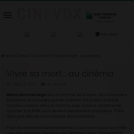
Home
/
News
/
A l'affiche
/
Vivre sa mort… au cinéma
Vivre sa mort… au cinéma
mars 2, 2015
A l'affiche
Manu Bonmariage
est un homme de la terre, né d’une mère
paysanne et d’un père garde forestier. Il travaille d’abord
comme cadreur dans le cinéma, puis comme caméraman
reporter à la RTBF, où il devient rapidement réalisateur. C’est
ainsi que débute son odyssée documentaire.
Pour de nombreux téléspectateurs, il est connu pour avoir été
une des chevilles ouvrières de l’émission Strip-Tease qu’il a