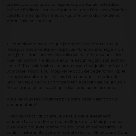
créée avec quelques collègues et pour laquelle il réalise
près de 50 films. Il œuvre également pour l’émission Planète
des Hommes, qui l’amène aux quatre coins du monde, et
démultiplie ses horizons.
« Je fonctionne avec ce que j’appelle le cinéma direct qui
n’est pas documentaire », explique Manu Bonmariage. « Un
jour, j’étais dans un festival où ils avaient défini sur un t-shirt
que l’on portait : “le documentaire est un regard subjectif sur
l’autre”. Tu es cinéaste et tu as un regard subjectif sur l’autre !
Jamais je n’aurais pu imaginer le docu de cette façon-là. Je
l’imaginais autrement. Je sais bien que dans le cadre de
Strip-tease, on épousait facilement le regard de celui qu’on
filmait parce qu’on savait qu’il allait bousculer les choses. »
Vous ne vous reconnaissez pas dans cette définition du
documentaire?
» Non du tout ! Par contre, je ne suis pas entièrement
d’accord avec la démarche de Strip-tease. Mais je trouvais
qu’elle était tout de même bousculante et intéressante. Je
voulais justement ne pas faire tout le temps Strip-tease. Ceux