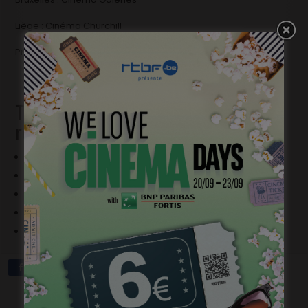
Liège : Cinéma Churchill
Première le 4 mars au Cinéma Le Parc à 20 heures.
Tournée en présence du
réalisateur
Le 5 mars 20 h – Cinéma L’écran à Ath
Le 12 mars 20 h – Cinéma Plaza à Hotton
Le 13 mars 20 h – Cameo à Namur
Le 27 mars 20 h – Ciné Versailles à Stavelot
Le 30 mars 20 h – Cinéma Plaza Art à Mons
Précédent