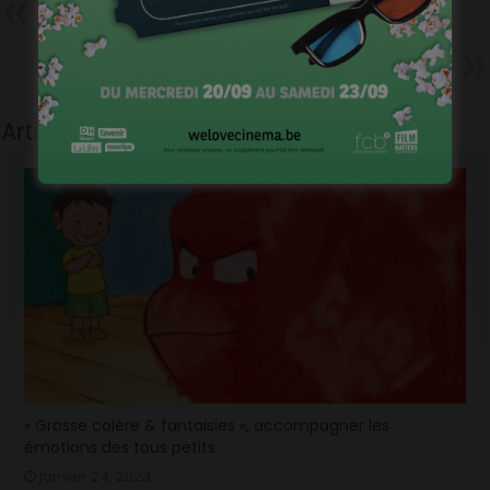
La photo du jour – Lundi 2 mars
2015
Suivant
Lucie forever !
Articles liés
« Grosse colère & fantaisies », accompagner les
émotions des tous petits
janvier 24, 2023