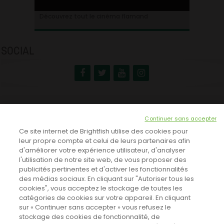
Ontdek alles over de Vlaamse cinema
Découvrez tout le cinéma flamand
SOCIAL
NEWSLETTER
Continuer sans accepter
INSCRIVEZ-VOUS ICI!
Ce site internet de Brightfish utilise des cookies pour
leur propre compte et celui de leurs partenaires afin
d'améliorer votre expérience utilisateur, d'analyser
l'utilisation de notre site web, de vous proposer des
TOUTES LES NEWS
publicités pertinentes et d'activer les fonctionnalités
des médias sociaux. En cliquant sur "Autoriser tous les
cookies", vous acceptez le stockage de toutes les
catégories de cookies sur votre appareil. En cliquant
CINEVOX SUR FACEBOOK
sur « Continuer sans accepter » vous refusez le
stockage des cookies de fonctionnalité, de