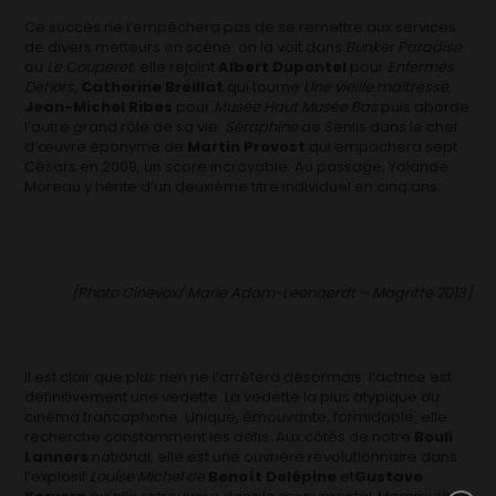
Ce succès ne l’empêchera pas de se remettre aux services
de divers metteurs en scène: on la voit dans
Bunker Paradise
ou
Le Couperet
; elle rejoint
Albert Dupontel
pour
Enfermés
Dehors
,
Catherine Breillat
qui tourne
Une vieille maîtresse,
Jean-Michel Ribes
pour
Musée Haut Musée Bas
puis aborde
l’autre grand rôle de sa vie:
Séraphine
de Senlis dans le chef
d’œuvre éponyme de
Martin Provost
qui empochera sept
Césars en 2009, un score incroyable. Au passage, Yolande
Moreau y hérite d’un deuxième titre individuel en cinq ans.
[Photo Cinevox/ Marie Adam-Leenaerdt – Magritte 2013]
Il est clair que plus rien ne l’arrêtera désormais: l’actrice est
définitivement une vedette. La vedette la plus atypique du
cinéma francophone. Unique, émouvante, formidable, elle
recherche constamment les défis. Aux côtés de notre
Bouli
Lanners
national, elle est une ouvrière révolutionnaire dans
l’explosif
Louise Michel de
Benoît Delépine
et
Gustave