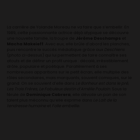
La carrière de Yolande Moreau ne va faire que s’embellir. En
1989, cette passionnante actrice déjà atypique se découvre
une nouvelle famille, la troupe de
Jérôme Deschamps
et
Macha Makeieff
. Avec eux, elle brûle d’abord les planches,
puis rencontre le succès médiatique grâce aux
Deschiens
(photo ci-dessus) qui lui permettent de faire connaître ses
atouts et de définir un profil unique : décalé, irrésistiblement
drôle, populaire et poétique. Parallèlement à ses
nombreuses apparitions sur le petit écran, elle multiplie des
rôles secondaires, mais marquants, souvent comiques, sur le
grand. On se souvient d’elle dans
Le Bonheur est dans le pré,
Les Trois Frères, Le
Fabuleux destin d’Amélie Poulain.
Sous la
férule de
Dominique Cabrera
, elle dévoile un pan de son
talent plus méconnu qu’elle exprime dans
Le Lait de la
tendresse humaine
et
Folle embellie.