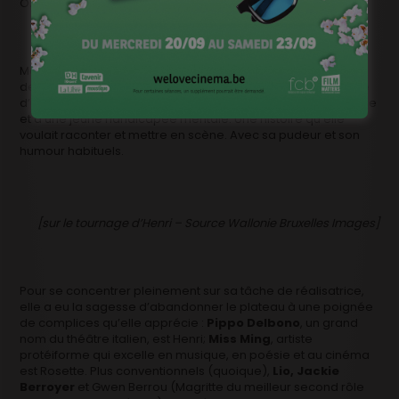
Ozon. Avec sa sœur jumelle.
Mais ce ne furent que des parenthèses avant son retour
derrière la caméra. Son nouveau défi :
Henri,
ou la rencontre
d’un homme un peu alcoolique qui vient de perdre sa femme
et d’une jeune handicapée mentale. Une histoire qu’elle
voulait raconter et mettre en scène. Avec sa pudeur et son
humour habituels.
[sur le tournage d’Henri – Source Wallonie Bruxelles Images]
Pour se concentrer pleinement sur sa tâche de réalisatrice,
elle a eu la sagesse d’abandonner le plateau à une poignée
de complices qu’elle apprécie :
Pippo Delbono
, un grand
nom du théâtre italien, est Henri;
Miss Ming
, artiste
protéiforme qui excelle en musique, en poésie et au cinéma
est Rosette. Plus conventionnels (quoique),
Lio, Jackie
Berroyer
et Gwen Berrou (Magritte du meilleur second rôle