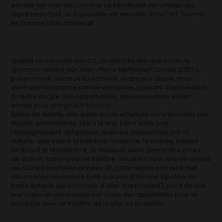
est une fan d’un film comme
La Merditude des choses
qui
représente tout ce à quoi elle est sensible dans l’art. Tourner
en Flandre? Elle adorerait.
Quand on consulte son CV, on voit très vite que Yolande
(photo ci-contre par Jean-Pierre Malherbe/Cannes 2013)
a
patiemment construit sa carrière, étape par étape, mais
avec une constance jamais démentie, passant d’un médium
à l’autre au gré des opportunités, des rencontres et des
envies pour élargir son horizon.
Éprise de liberté, elle quitte école et famille sans terminer ses
études secondaires. Elle a 18 ans. Elle n’aime pas
l’enseignement obligatoire, mais est passionnée par la
culture : elle adore la peinture moderne, la poésie, surtout
Rimbaud et Maeterlinck, la musique aussi, prend des cours
de diction, fait un peu de théâtre. Touche à tout, elle dévore la
vie. Durant ces folles années 70, cette hippie bon teint met
deux bébés au monde (elle a aujourd’hui une tripotée de
petits enfants qui sont ravis d’aller chez mémé), perd de vue
leur papa et commence par jouer des spectacles pour la
jeunesse avec le théâtre de la ville de Bruxelles.