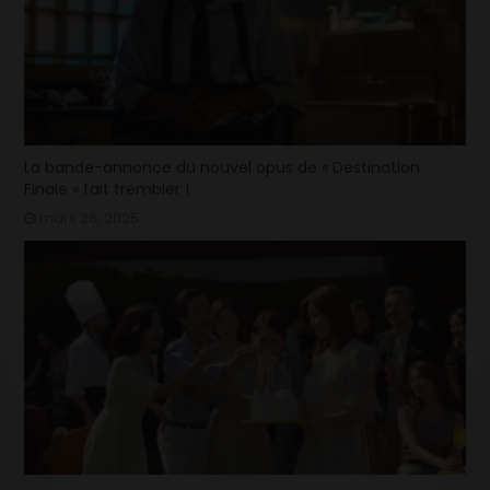
La bande-annonce du nouvel opus de « Destination
Finale » fait trembler !
mars 26, 2025