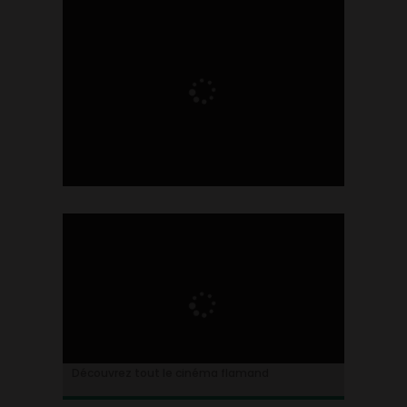
Ontdek alles over de Vlaamse cinema
Découvrez tout le cinéma flamand