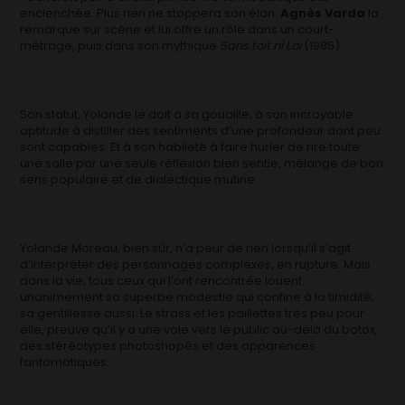
enclenchée. Plus rien ne stoppera son élan.
Agnès Varda
la
remarque sur scène et lui offre un rôle dans un court-
métrage, puis dans son mythique
Sans toit ni Loi
(1985).
Son statut, Yolande le doit à sa gouaille, à son incroyable
aptitude à distiller des sentiments d’une profondeur dont peu
sont capables. Et à son habileté à faire hurler de rire toute
une salle par une seule réflexion bien sentie, mélange de bon
sens populaire et de dialectique mutine.
Yolande Moreau, bien sûr, n’a peur de rien lorsqu’il s’agit
d’interpréter des personnages complexes, en rupture. Mais
dans la vie, tous ceux qui l’ont rencontrée louent
unanimement sa superbe modestie qui confine à la timidité;
sa gentillesse aussi. Le strass et les paillettes très peu pour
elle, preuve qu’il y a une voie vers le public au-delà du botox,
des stéréotypes photoshopés et des apparences
fantomatiques.