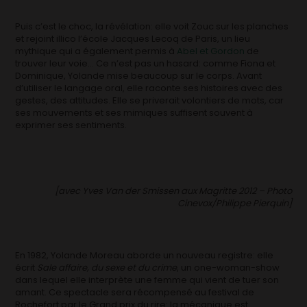
Puis c’est le choc, la révélation: elle voit Zouc sur les planches
et rejoint illico l’école Jacques Lecoq de Paris, un lieu
mythique qui a également permis à
Abel et Gordon
de
trouver leur voie… Ce n’est pas un hasard: comme Fiona et
Dominique, Yolande mise beaucoup sur le corps. Avant
d’utiliser le langage oral, elle raconte ses histoires avec des
gestes, des attitudes. Elle se priverait volontiers de mots, car
ses mouvements et ses mimiques suffisent souvent à
exprimer ses sentiments.
[avec Yves Van der Smissen aux Magritte 2012 – Photo
Cinevox/Philippe Pierquin]
En 1982, Yolande Moreau aborde un nouveau registre: elle
écrit
Sale affaire, du sexe et du crime
, un one-woman-show
dans lequel elle interprète une femme qui vient de tuer son
amant. Ce spectacle sera récompensé au festival de
Rochefort par le Grand prix du rire: la mécanique est