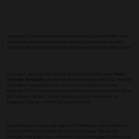
Atypique, Yolande Moreau l’est pourtant à plus d’un titre: son
univers ne ressemble à aucun autre et son parcours est le
symbole d’une confiance et d’une ténacité jamais démenties.
Voici plus de vingt ans qu’elle vit en Normandie avec
Yves
Van der Smissen
, un des techniciens belges les plus réputés
comme le rappela Costa-Gavras lors de la remise des
Magritte 2013. Elle reste cependant profondément attachée à
ses racines belges… et les Belges le lui rendent bien. La
Belgique, elle en incarne la quintessence.
Bruxelloise bon teint, elle a grandi à Woluwe-Saint-Lambert.
Elle est la fille d’un Wallon et d’une Flamande. Élevée en
français, elle peut aussi disserter dans la langue d’Urbanus et