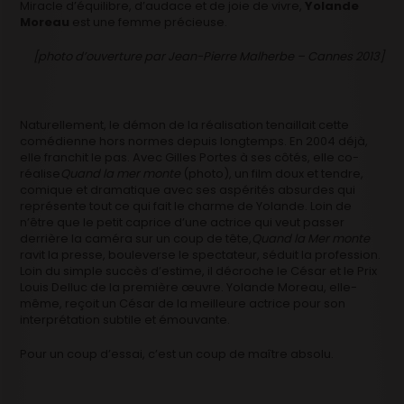
Miracle d’équilibre, d’audace et de joie de vivre,
Yolande
Moreau
est une femme précieuse.
[photo d’ouverture par Jean-Pierre Malherbe – Cannes 2013]
Naturellement, le démon de la réalisation tenaillait cette
comédienne hors normes depuis longtemps. En 2004 déjà,
elle franchit le pas. Avec Gilles Portes à ses côtés, elle co-
réalise
Quand la mer monte
(photo), un film doux et tendre,
comique et dramatique avec ses aspérités absurdes qui
représente tout ce qui fait le charme de Yolande. Loin de
n’être que le petit caprice d’une actrice qui veut passer
derrière la caméra sur un coup de tête,
Quand la Mer monte
ravit la presse, bouleverse le spectateur, séduit la profession.
Loin du simple succès d’estime, il décroche le César et le Prix
Louis Delluc de la première œuvre. Yolande Moreau, elle-
même, reçoit un César de la meilleure actrice pour son
interprétation subtile et émouvante.
Pour un coup d’essai, c’est un coup de maître absolu.