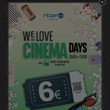
Kervern
qu’elle retrouvera dans le monumental
Mammuth.
Entre-temps, elle incarnera une mémorable Fréhel face à
Serge Gainsbourg (vie héroïque).
Avant de tourner à nouveau avec
Martin Provost
, son
réalisateur de
Séraphine
pour
Où va la Nuit
, elle prendra
même la tête d’un groupe de… Goules dans
La Meute
, film
d’horreur français au casting incroyable:
Émilie Dequenne,
Benjamin Biolay, Philippe Nahon
et
Matthias
Schoenaert
.
[Photo Cinevox/ Philippe Pierquin – Magritte 2013]
Récompensée aux Magritte 2013 pour sa prestation dans
Camille redouble
(meilleur second rôle), elle assure aussi
avec sa bonne humeur et son détachement légendaires la
e
présidence de la 3
cérémonie de remise des prix du
cinéma belge francophone. L’an dernier, elle s’est également
offert une apparition minimaliste dans
Le Grand Soir
et une
autre plus étonnante encore
Dans La Maison
de François