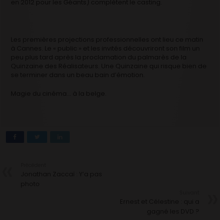
en 2012 pour les Géants) complètent le casting.
Les premières projections professionnelles ont lieu ce matin
à Cannes. Le « public » et les invités découvriront son film un
peu plus tard après la proclamation du palmarès de la
Quinzaine des Réalisateurs. Une Quinzaine qui risque bien de
se terminer dans un beau bain d’émotion.
Magie du cinéma… à la belge.
Précédent
Jonathan Zaccaï : Y’a pas
photo
Suivant
Ernest et Célestine : qui a
gagné les DVD ?