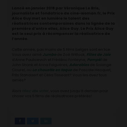
Lancé en janvier 2018 par Véronique Le Bris,
journaliste et fondatrice de cine-woman.fr, le Prix
Alice Guy met en lumière le talent des
réalisatrices contemporaines dans la lignée de la
première d’entre elles, Alice Guy. Le Prix Alice Guy
est le seul prix à récompenser la réalisatrice de
l’année.
Cette année, pas moins de 5 films belges sont en lice
Vous avez aimé
Jumbo
de Zoé Wittock,
Filles de Joie
d’Anne Paulicevich et Frédéric Fonteyne,
Pompéi
de
John Shank et Anna Falguères,
Adorables
de Solange
Cicurel, ou
La chouette en toque
de Pascale Hecquet,
Frits Standaert et Célia Tisseant? Vous les avez tous
aimés?
Alors
allez vite voter
, vous avez jusqu’à demain pour
choisir vos 5 films de réalisatrices préférés!