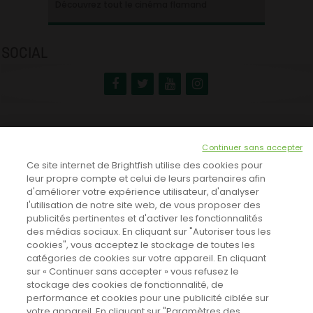
Ontdek alles over de Vlaamse cinema
Découvrez tout le cinéma flamand
SOCIAL
NEWSLETTER
Continuer sans accepter
INSCRIVEZ-VOUS ICI!
Ce site internet de Brightfish utilise des cookies pour
leur propre compte et celui de leurs partenaires afin
d'améliorer votre expérience utilisateur, d'analyser
l'utilisation de notre site web, de vous proposer des
TOUTES LES NEWS
publicités pertinentes et d'activer les fonctionnalités
des médias sociaux. En cliquant sur "Autoriser tous les
cookies", vous acceptez le stockage de toutes les
catégories de cookies sur votre appareil. En cliquant
CINEVOX SUR FACEBOOK
sur « Continuer sans accepter » vous refusez le
stockage des cookies de fonctionnalité, de
performance et cookies pour une publicité ciblée sur
votre appareil. En cliquant sur "Paramètres des