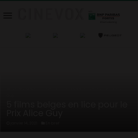
Home
/
News
/
En bref
/
5 films belges en lice pour le Prix Alice
Guy
5 films belges en lice pour le
Prix Alice Guy
En bref
janvier 14, 2021