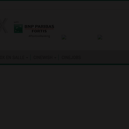
OX EN SALLE
CINEWISH
CINEJOBS