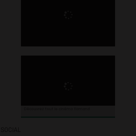
Ontdek alles over de Vlaamse cinema
Découvrez tout le cinéma flamand
SOCIAL