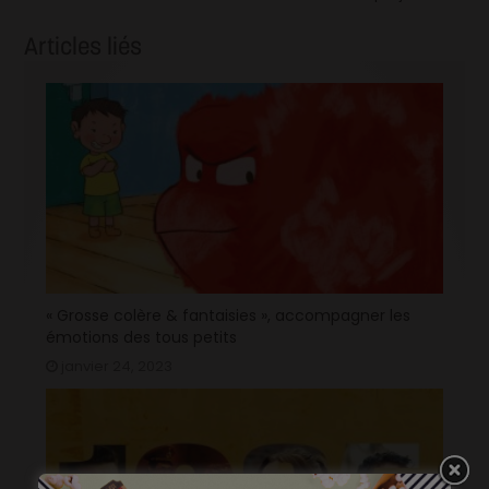
Articles liés
« Grosse colère & fantaisies », accompagner les
émotions des tous petits
janvier 24, 2023