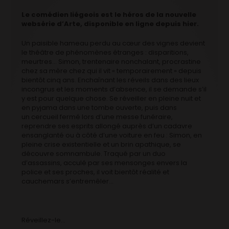
Le comédien liégeois est le héros de la nouvelle
websérie d’Arte, disponible en ligne depuis hier.
Un paisible hameau perdu au cœur des vignes devient
le théâtre de phénomènes étranges : disparitions,
meurtres… Simon, trentenaire nonchalant, procrastine
chez sa mère chez qui il vit « temporairement » depuis
bientôt cinq ans. Enchaînant les réveils dans des lieux
incongrus et les moments d’absence, il se demande s’il
y est pour quelque chose. Se réveiller en pleine nuit et
en pyjama dans une tombe ouverte, puis dans
un cercueil fermé lors d’une messe funéraire,
reprendre ses esprits allongé auprès d’un cadavre
ensanglanté ou à côté d’une voiture en feu : Simon, en
pleine crise existentielle et un brin apathique, se
découvre somnambule. Traqué par un duo
d’assassins, acculé par ses mensonges envers la
police et ses proches, il voit bientôt réalité et
cauchemars s’entremêler…
Réveillez-le…