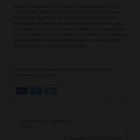
Gilles Vandeweerd (
Le Collier rouge, Souviens-toi, La
Traction des pôles
…) surprend en anti-héros loufoque
dans cette dramédie sur fond de polar et de forêt.
Enchaînant les situations toutes plus improbables les
unes que les autres, il croise un défilé de personnages
haut en couleur, qui se mettent à peupler son quotidien,
qui se met peu à peu à ressembler à un rêve éveillé
tour à tour doux-dingue ou terrifiant.
Les 6 épisodes d’une douzaine de minutes sont à
découvrir
ici
sur Arte.tv
Précédent
3 questions à… Jonathan
Zaccaï
Suivant
6 nouvelles séries en projet!