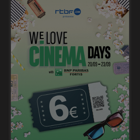
« 1985 », machine à démonter le temps
janvier 20, 2023
François Damiens, à l’affiche de « La Guerre des
Lulus »
janvier 17, 2023