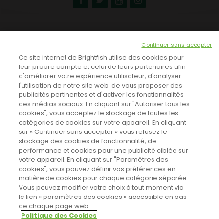
NEWSLETTER
Continuer sans accepter
INSCRIVEZ-VOUS ICI!
Ce site internet de Brightfish utilise des cookies pour
leur propre compte et celui de leurs partenaires afin
d'améliorer votre expérience utilisateur, d'analyser
l'utilisation de notre site web, de vous proposer des
TOUTES LES NEWS
publicités pertinentes et d'activer les fonctionnalités
des médias sociaux. En cliquant sur "Autoriser tous les
cookies", vous acceptez le stockage de toutes les
catégories de cookies sur votre appareil. En cliquant
CINEVOX SUR FACEBOOK
sur « Continuer sans accepter » vous refusez le
stockage des cookies de fonctionnalité, de
performance et cookies pour une publicité ciblée sur
votre appareil. En cliquant sur "Paramètres des
cookies", vous pouvez définir vos préférences en
matière de cookies pour chaque catégorie séparée.
Vous pouvez modifier votre choix à tout moment via
le lien « paramètres des cookies » accessible en bas
de chaque page web.
Politique des Cookies
Sahifa Theme
License is not validated, Go to the theme options
Designed by
Poids Plume
- Web by
Point Be