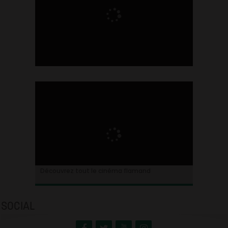
Ontdek alles over de Vlaamse cinema
Découvrez tout le cinéma flamand
SOCIAL