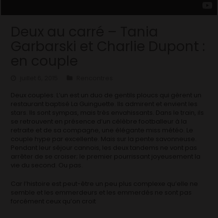
Deux au carré – Tania
Garbarski et Charlie Dupont :
en couple
juillet 6, 2015
Rencontres
Deux couples. L’un est un duo de gentils ploucs qui gèrent un
restaurant baptisé La Guinguette. Ils admirent et envient les
stars. Ils sont sympas, mais très envahissants. Dans le train, ils
se retrouvent en présence d’un célèbre footballeur à la
retraite et de sa compagne, une élégante miss météo. Le
couple hype par excellente. Mais sur la pente savonneuse.
Pendant leur séjour cannois, les deux tandems ne vont pas
arrêter de se croiser; le premier pourrissant joyeusement la
vie du second. Ou pas.
Car l’histoire est peut-être un peu plus complexe qu’elle ne
semble et les emmerdeurs et les emmerdés ne sont pas
forcément ceux qu’on croit