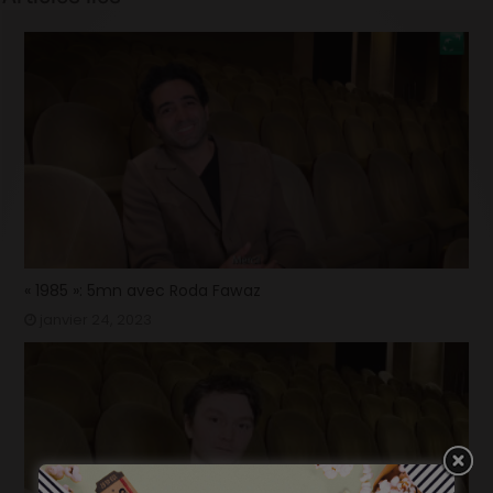
« 1985 »: 5mn avec Roda Fawaz
janvier 24, 2023