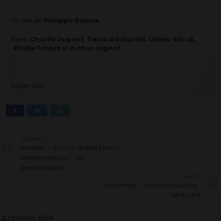
Un film de
Philippe Dajoux
Avec
Charlie Dupont
,
Tania Garbarski,
Olivier Sitruk,
Elodie Frenck
et
Arthur Jugnot
Sortie 2015
Précédent
Keeper – (Kacey Mottet Klein –
Galatea Belugi) : les
personnages
Suivant
Insoumise – Sofiia Manousha :
itinéraire
Articles liés