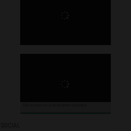
Ontdek alles over de Vlaamse cinema
Découvrez tout le cinéma flamand
SOCIAL