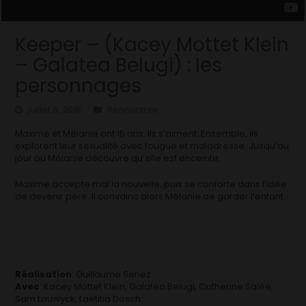
Keeper – (Kacey Mottet Klein
– Galatea Belugi) : les
personnages
juillet 6, 2015
Rencontres
Maxime et Mélanie ont 15 ans. Ils s’aiment. Ensemble, ils
explorent leur sexualité avec fougue et maladresse. Jusqu’au
jour où Mélanie découvre qu’elle est enceinte.
Maxime accepte mal la nouvelle, puis se conforte dans l’idée
de devenir père. Il convainc alors Mélanie de garder l’enfant…
Réalisation
: Guillaume Senez
Avec
: Kacey Mottet Klein, Galatea Belugi, Catherine Salée,
Sam Louwyck, Laetitia Dosch