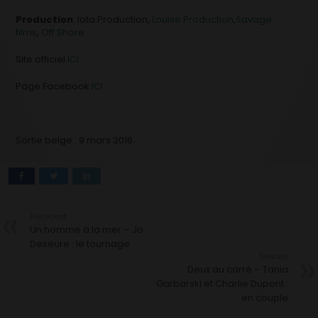
Production
: Iota Production,
Louise Production
,
Savage
films
,
Off Shore
Site officiel
ICI
Page Facebook
ICI
Sortie belge : 9 mars 2016
Précédent
Un homme à la mer – Jo
Deseure : le tournage
Suivant
Deux au carré – Tania
Garbarski et Charlie Dupont :
en couple