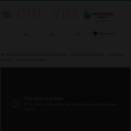
Home
/
News
/
Rencontres
/
Keeper – (Kacey Mottet Klein – Galatea
Belugi) : les personnages