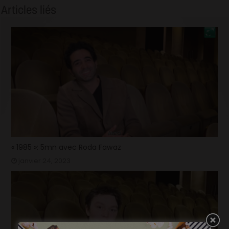
Articles liés
« 1985 »: 5mn avec Roda Fawaz
janvier 24, 2023