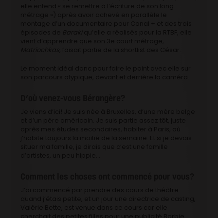
elle entend « se remettre à l’écriture de son long
métrage ») après avoir achevé en parallèle le
montage d’un documentaire pour Canal + et des trois
épisodes de
Baraki
qu’elle a réalisés pour la RTBF, elle
vient d’apprendre que son 3e court métrage,
Matriochkas
, faisait partie de la shortlist des César.
Le moment idéal donc pour faire le point avec elle sur
son parcours atypique, devant et derrière la caméra.
D’où venez-vous Bérangère?
Je viens d’ici! Je suis née à Bruxelles, d’une mère belge
et d’un père américain. Je suis partie assez tôt, juste
après mes études secondaires, habiter à Paris, où
j’habite toujours la moitié de la semaine. Et si je devais
situer ma famille, je dirais que c’est une famille
d’artistes, un peu hippie…
Comment les choses ont commencé pour vous?
J’ai commencé par prendre des cours de théâtre
quand j’étais petite, et un jour une directrice de casting,
Valérie Bette, est venue dans ce cours car elle
cherchait des petites filles pour une publicité Barbie.