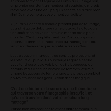
en rameutant dans l’équipe des amis à lui, un ingé son,
un premier assistant, un monteur, et soudain, je me suis
retrouvée avec une équipe qui s’est attelée à faire mon
film! Ca me semblait absolument surréaliste.
Aujourd’hui encore à chaque premier jour de tournage,
quand l’équipe débarque sur le plateau, il y a toujours
une sidération de voir que tout le monde est là pour
mon film. C’est complètement fou. J’ai tout appris sur
ce film, notamment l’importance du montage, qui est
vraiment devenu ce que je préfère aujourd’hui.
L’autre souvenir marquant, ce sont les projections, et
les retours du public. Aujourd’hui je regarde ce film
avec tendresse, et je vois bien qu’il a beaucoup de
défauts, mais c’est une histoire de femmes, et il m’a
amené beaucoup de témoignages, le propos semblait
pouvoir toucher des gens. C’était assez magique.
C’est une histoire de sororité, une thématique
qui traverse votre filmographie jusqu’ici, et
qu’on retrouvera dans votre prochain long
métrage?
J’aime bien explorer ces relations entre femmes, que