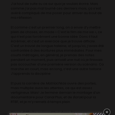
J’ai tout de suite su ce sur quoi je voulais écrire. Mais
comme j’ai pas mal tourné ces derniers mois, ça s’est
avéré compliqué de me poser pour arriver au bout de
ma réflexion.
Et comme c’est un premier long, on a envie d’y mettre
plein de choses, en mode « C’est le film de ma vie », ce
qui n’est pas forcément une bonne idée. Donc il faut
écrémer, et c’est un exercice que je trouve difficile.
C’est un travail de longue haleine, et jusqu’ici, j’avais été
confrontée à des écritures plus immédiates. Pour mes
courts métrages, en général, je prenais des notes
pendant un moment, puis arrivait une nuit où je finissais
pas accoucher d’une première version du scénario. Ca
marche en court, mais en long, c’est une autre histoire.
J’apprends la discipline.
Et puis la carrière de
Matriochkas
ouvre des portes,
mais multiplie aussi les attentes, ce qui est assez
vertigineux. Mais! Je termine demain le montage d’un
documentaire pour Canal Plus, et de
Baraki
pour la
RTBF, et je m’y remets à temps plein.
C’est difficile aujourd’hui dans l’espace