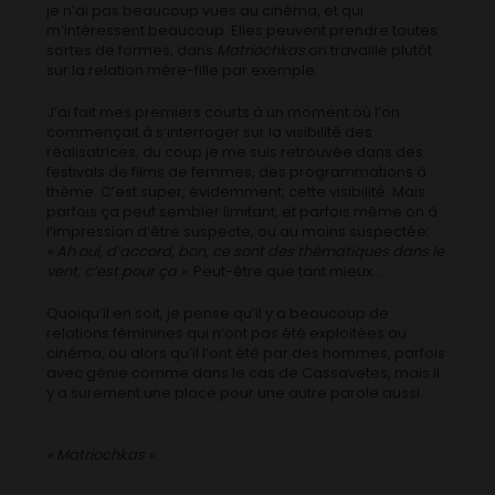
je n’ai pas beaucoup vues au cinéma, et qui
m’intéressent beaucoup. Elles peuvent prendre toutes
sortes de formes, dans
Matriochkas
on travaille plutôt
sur la relation mère-fille par exemple.
J’ai fait mes premiers courts à un moment où l’on
commençait à s’interroger sur la visibilité des
réalisatrices, du coup je me suis retrouvée dans des
festivals de films de femmes, des programmations à
thème. C’est super, évidemment, cette visibilité. Mais
parfois ça peut sembler limitant, et parfois même on à
l’impression d’être suspecte, ou au moins suspectée:
« Ah oui, d’accord, bon, ce sont des thématiques dans le
vent, c’est pour ça »
. Peut-être que tant mieux…
Quoiqu’il en soit, je pense qu’il y a beaucoup de
relations féminines qui n’ont pas été exploitées au
cinéma, ou alors qu’il l’ont été par des hommes, parfois
avec génie comme dans le cas de Cassavetes, mais il
y a surement une place pour une autre parole aussi.
« Matriochkas »