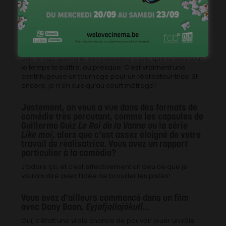
un film… Je m’aperçois que mon métier de
comédienne, même s’il y a des choses extrêmement
dures, bouleversantes à jouer, est quand même plutôt
confortable par rapport à celui de cinéaste! Ce n’est
pas que c’est facile, mais tout est mis en place pour
que tu puisses faire ton métier au mieux, ce qui n’est
pas le cas quand tu es réalisateur·trice, que tu dois tout
le temps te battre, ou presque. C’est vraiment une
centrifugeuse un tournage pour un réalisateur·trice. Et
encore, je n’en suis qu’au court métrage!
Justement, on vous a vue dans des formats de
comédie très percutant, comme les capsules de
Guillermo Guiz
Le Roi de la Vanne
ou la série
Like moi
, alors que c’est assez éloigné de votre
travail de réalisatrice. Vous avez un rapport
particulier à la comédie?
J’adore ça, et c’est effectivement un peu ce que je
voulais dire avec l’idée de brouiller les pistes!
Vous avez d’ailleurs commencé dans un film
avec Dany Boon,
Eyjafjallajökull
…
Oui, c’était une vraie chance de pouvoir jouer un rôle