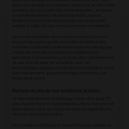
gens qui trouvent une manière d’exprimer le réel à leur
manière, en y trouvant une certaine poésie. Je trouve
ça extrêmement dur, et donc fascinant. J’adore
Guillermo Guiz, il me fait mourir de rire, je le trouve
brillant, et j’attends ses chroniques avec impatience.
Quant aux cinéastes qui m’inspirent le plus, ce sont
souvent des gens qui ont aussi été comédien·nes,
comme Cassavetes ou Maïwenn pour ne citer qu’eux.
J’aime les films qui racontent des expériences
humaines, transcendées par le jeu des comédien·nes.
Je suis tout de suite en empathie avec les
personnages, quelque soit la structure narrative qu’on
retrouve derrière, si le personnage me touche, j’ai
envie de le suivre.
Parlons un peu de vos nombreux projets…
Je viens de terminer le tournage d’une série pour TF1
avec Audrey Fleurot, Mehdi Nebbou, Bruno Sanchez, et
Marie Denarnaud, qui se passe dans la région lilloise,
HPI
, une comédie policière.
Puis j’ai été contactée par Canal Plus pour réaliser un