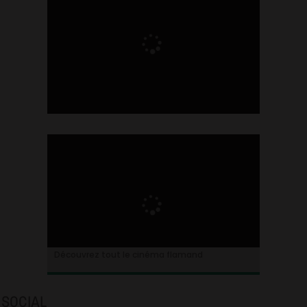
Ontdek alles over de Vlaamse cinema
Découvrez tout le cinéma flamand
SOCIAL