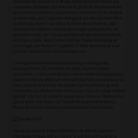
épisode de la saison 2 d’une série documentaire qui
s’appelle
Hobbies
, qui dresse le portrait de personnes
qui ont des passions un peu hors normes. Et j’ai réalisé
un épisode, qui s’appelle
Bangers
, sur des jeunes filles
qui font du stock-car dans le Nord de la France, des
courses de vitesse où tous les coups sont permis, en
quelque sorte. Je n’avais jamais fait de documentaire,
et j’ai pu y aller avec mon chef op Olivier Boonjing et
mon ingé son Roland Voglaire. C’était dément, je suis
en train de terminer le montage son.
J’ai également tourné dans le long métrage de
François Pirot,
La Vie dans les bois
, une très belle
rencontre. J’ai tourné dans la série Netflix
Braqueurs
de
Julien Leclercq, dans un rôle absolument nouveau pour
moi, j’y joue la femme du dealer qui incarne le grand
méchant, un univers méconnu pour moi, du coup c’était
génial. J’ai fait un unitaire aussi pour France Télévisions,
j’ai un petit rôle dans
La Troisième Guerre
d’Anthony
Bajon et
On est fait pour s’entendre
de Pascal Elbé.
J’ai aussi tourné 3 des épisodes de
Baraki
, dont le
montage image est en cours. C’est Benoît Roland le