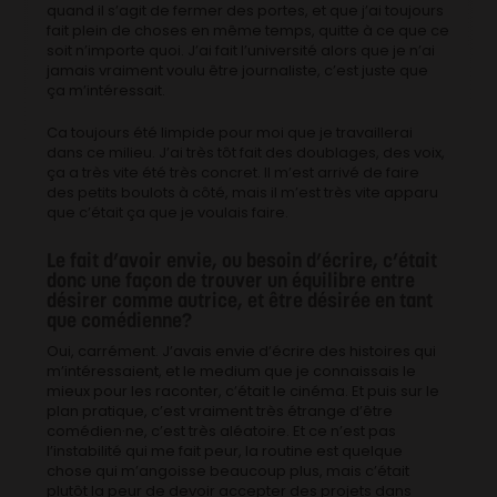
quand il s’agit de fermer des portes, et que j’ai toujours
fait plein de choses en même temps, quitte à ce que ce
soit n’importe quoi. J’ai fait l’université alors que je n’ai
jamais vraiment voulu être journaliste, c’est juste que
ça m’intéressait.
Ca toujours été limpide pour moi que je travaillerai
dans ce milieu. J’ai très tôt fait des doublages, des voix,
ça a très vite été très concret. Il m’est arrivé de faire
des petits boulots à côté, mais il m’est très vite apparu
que c’était ça que je voulais faire.
Le fait d’avoir envie, ou besoin d’écrire, c’était
donc une façon de trouver un équilibre entre
désirer comme autrice, et être désirée en tant
que comédienne?
Oui, carrément. J’avais envie d’écrire des histoires qui
m’intéressaient, et le medium que je connaissais le
mieux pour les raconter, c’était le cinéma. Et puis sur le
plan pratique, c’est vraiment très étrange d’être
comédien·ne, c’est très aléatoire. Et ce n’est pas
l’instabilité qui me fait peur, la routine est quelque
chose qui m’angoisse beaucoup plus, mais c’était
plutôt la peur de devoir accepter des projets dans