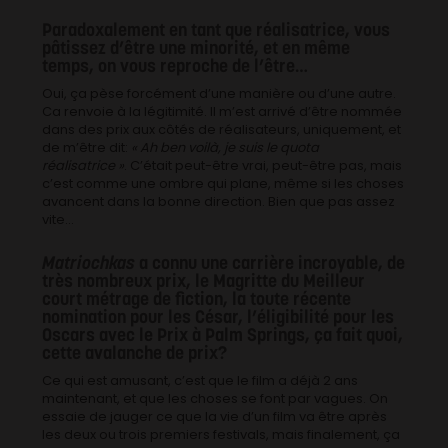
Paradoxalement en tant que réalisatrice, vous
pâtissez d’être une minorité, et en même
temps, on vous reproche de l’être…
Oui, ça pèse forcément d’une manière ou d’une autre.
Ca renvoie à la légitimité. Il m’est arrivé d’être nommée
dans des prix aux côtés de réalisateurs, uniquement, et
de m’être dit:
« Ah ben voilà, je suis le quota
réalisatrice »
. C’était peut-être vrai, peut-être pas, mais
c’est comme une ombre qui plane, même si les choses
avancent dans la bonne direction. Bien que pas assez
vite…
Matriochkas
a connu une carrière incroyable, de
très nombreux prix, le Magritte du Meilleur
court métrage de fiction, la toute récente
nomination pour les César, l’éligibilité pour les
Oscars avec le Prix à Palm Springs, ça fait quoi,
cette avalanche de prix?
Ce qui est amusant, c’est que le film a déjà 2 ans
maintenant, et que les choses se font par vagues. On
essaie de jauger ce que la vie d’un film va être après
les deux ou trois premiers festivals, mais finalement, ça