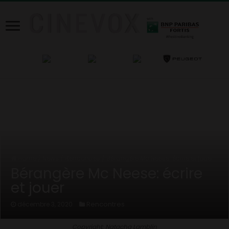
Home
/
News
/
Rencontres
/
Bérangère Mc Neese: écrire et jouer
Bérangère Mc Neese: écrire
et jouer
Rencontres
décembre 3, 2020
Copyright: Natacha Lamblin