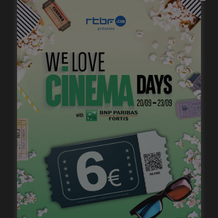
francophone d’être actrice et réalisatrice?
C’est une question que l’on me pose constamment ce
qui montre bien que oui, ça doit l’être! On me dit:
« Ah, tu
réalises maintenant? Donc tu joues plus? »
Ben si,
évidemment, je joue encore, c’est fou qu’on ne puisse
pas envisager que les deux soient possibles en même
temps. Il y a plein d’exemples quand même… Les deux
se mélangent un peu dans la tête des gens, ce qui n’est
pas si grave, mais parfois, je rencontre des réalisateurs
pour un casting, et ils me parlent du film que j’ai écrit,
alors que c’est à mille lieux du rôle…
Il y a surement quelque chose de l’ordre de l’intime
quand on écrit, et qu’on projette sur l’autrice, ce qui
rend plus compliqué de faire correspondre l’actrice
avec un rôle. C’est un peu moins une page blanche sur
laquelle projeter ses propres films, j’imagine… Ca rend
les étiquettes compliquées.
Ce que ça change aussi, c’est que depuis que je
réalise, j’ai une empathie infinie pour les cinéastes
avec lesquels je travaille. En fait je n’ai plus aucune
patience pour les comédien·nes compliqué·es, surtout
en tant que comédienne! C’est tellement dur de faire