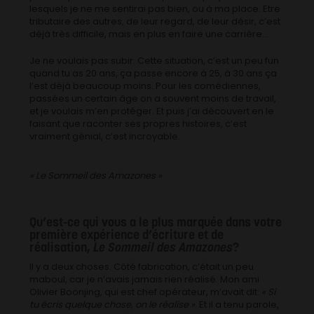
lesquels je ne me sentirai pas bien, ou à ma place. Etre
tributaire des autres, de leur regard, de leur désir, c’est
déjà très difficile, mais en plus en faire une carrière…
Je ne voulais pas subir. Cette situation, c’est un peu fun
quand tu as 20 ans, ça passe encore à 25, à 30 ans ça
l’est déjà beaucoup moins. Pour les comédiennes,
passées un certain âge on a souvent moins de travail,
et je voulais m’en protéger. Et puis j’ai découvert en le
faisant que raconter ses propres histoires, c’est
vraiment génial, c’est incroyable.
« Le Sommeil des Amazones »
Qu’est-ce qui vous a le plus marquée dans votre
première expérience d’écriture et de
réalisation,
Le Sommeil des Amazones
?
Il y a deux choses. Côté fabrication, c’était un peu
maboul, car je n’avais jamais rien réalisé. Mon ami
Olivier Boonjing, qui est chef opérateur, m’avait dit:
« Si
tu écris quelque chose, on le réalise »
. Et il a tenu parole,