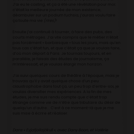
J’ai eu le casting, et ça a été une révélation pour moi:
c’était la meilleure journée de mon existence,
déambuler sur un podium fuchsia, j’aurais voulu faire
ça toute ma vie
(rires)
!
Ensuite j’ai continué à tourner, à faire des pubs, des
courts métrages. J’ai vite compris que le métier n’était
pas forcément « barbiesque » tous les jours, mais qu’en
tous cas c’était fun, et que c’était ça que je voulais faire,
d’où mon départ à Paris. Je tournais toujours, et en
parallèle, je faisais des études de journalisme, ça
m’intéressait, et je voulais élargir mon horizon.
J’ai suivi quelques cours de théâtre à l’époque, mais je
trouvais qu’il y avait quelque chose d’un peu
claustrophobe dans tout ça, un peu trop d’entre-soi, je
voulais diversifier mes expériences. A la fin de mes
études, je me suis rendu compte que c’était trop
étrange comme vie de n’être que tributaire du désir de
quelqu’un d’autre… C’est à ce moment-là que je me
suis mise à écrire et réaliser.
Dans « Eyjafjallajökull », avec Dany Boon, et Valérie