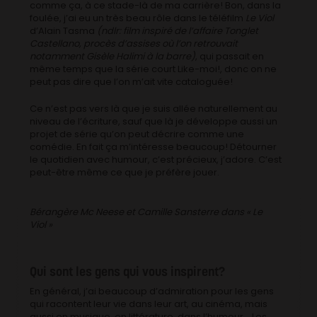
comme ça, à ce stade-là de ma carrière! Bon, dans la
foulée, j’ai eu un très beau rôle dans le téléfilm
Le Viol
d’Alain Tasma
(ndlr: film inspiré de l’affaire Tonglet
Castellano, procès d’assises où l’on retrouvait
notamment Gisèle Halimi à la barre)
, qui passait en
même temps que la série court Like-moi!, donc on ne
peut pas dire que l’on m’ait vite cataloguée!
Ce n’est pas vers là que je suis allée naturellement au
niveau de l’écriture, sauf que là je développe aussi un
projet de série qu’on peut décrire comme une
comédie. En fait ça m’intéresse beaucoup! Détourner
le quotidien avec humour, c’est précieux, j’adore. C’est
peut-être même ce que je préfère jouer.
Bérangère Mc Neese et Camille Sansterre dans « Le
Viol »
Qui sont les gens qui vous inspirent?
En général, j’ai beaucoup d’admiration pour les gens
qui racontent leur vie dans leur art, au cinéma, mais
aussi en musique, en littérature, dans l’humour… Les