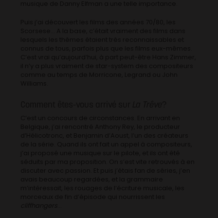
musique de Danny Elfman a une telle importance.
Puis j’ai découvert les films des années 70/80, les
Scorsese… A la base, c’était vraiment des films dans
lesquels les thèmes étaient très reconnaissables et
connus de tous, parfois plus que les films eux-mêmes.
C’est vrai qu’aujourd’hui, à part peut-être Hans Zimmer,
il n’y a plus vraiment de star-system des compositeurs
comme au temps de Morricone, Legrand ou John
Williams.
Comment êtes-vous arrivé sur
La Trêve
?
C’est un concours de circonstances. En arrivant en
Belgique, j’ai rencontré Anthony Rey, le producteur
d’Hélicotronc, et Benjamin d’Aoust, l’un des créateurs
de la série. Quand ils ont fait un appel à compositeurs,
j’ai proposé une musique sur le pilote, et ils ont été
séduits par ma proposition. On s’est vite retrouvés à en
discuter avec passion. Et puis j’étais fan de séries, j’en
avais beaucoup regardées, et la grammaire
m’intéressait, les rouages de l’écriture musicale, les
morceaux de fin d’épisode qui nourrissent les
cliffhangers
…