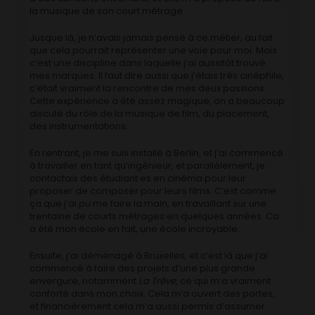
la musique de son court métrage.
Jusque là, je n’avais jamais pensé à ce métier, au fait
que cela pourrait représenter une voie pour moi. Mais
c’est une discipline dans laquelle j’ai aussitôt trouvé
mes marques. Il faut dire aussi que j’étais très cinéphile,
c’était vraiment la rencontre de mes deux passions.
Cette expérience a été assez magique, on a beaucoup
discuté du rôle de la musique de film, du placement,
des instrumentations.
En rentrant, je me suis installé à Berlin, et j’ai commencé
à travailler en tant qu’ingénieur, et parallèlement, je
contactais des étudiant·es en cinéma pour leur
proposer de composer pour leurs films. C’est comme
ça que j’ai pu me faire la main, en travaillant sur une
trentaine de courts métrages en quelques années. Ca
a été mon école en fait, une école incroyable.
Ensuite, j’ai déménagé à Bruxelles, et c’est là que j’ai
commencé à faire des projets d’une plus grande
envergure, notamment
La Trêve
, ce qui m’a vraiment
conforté dans mon choix. Cela m’a ouvert des portes,
et financièrement cela m’a aussi permis d’assumer