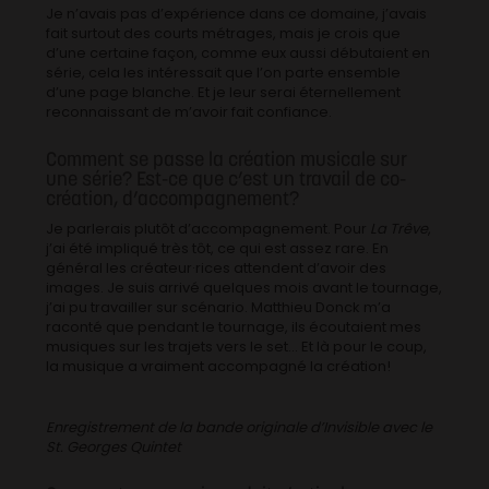
Je n’avais pas d’expérience dans ce domaine, j’avais
fait surtout des courts métrages, mais je crois que
d’une certaine façon, comme eux aussi débutaient en
série, cela les intéressait que l’on parte ensemble
d’une page blanche. Et je leur serai éternellement
reconnaissant de m’avoir fait confiance.
Comment se passe la création musicale sur
une série? Est-ce que c’est un travail de co-
création, d’accompagnement?
Je parlerais plutôt d’accompagnement. Pour
La Trêve
,
j’ai été impliqué très tôt, ce qui est assez rare. En
général les créateur·rices attendent d’avoir des
images. Je suis arrivé quelques mois avant le tournage,
j’ai pu travailler sur scénario. Matthieu Donck m’a
raconté que pendant le tournage, ils écoutaient mes
musiques sur les trajets vers le set… Et là pour le coup,
la musique a vraiment accompagné la création!
Enregistrement de la bande originale d’Invisible avec le
St. Georges Quintet