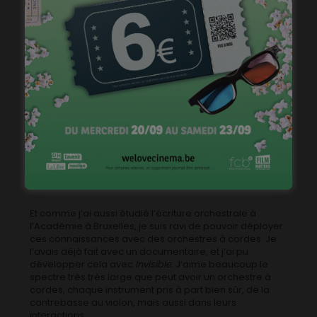
Comment décririez-vous votre musique?
Cet alliage entre l’électronique et l’acoustique me
correspond assez bien. A la base je suis instrumentiste,
guitare, trompette, piano, mais j’aime aussi beaucoup
la musique électronique, j’ai pas mal de synthés, j’aime
bien triturer le son, et j’ai aussi été DJ. Ce sont deux
aspects qui se retrouvent naturellement dans ce que je
fais. Je fais beaucoup de recherches sonores en fait,
j’enregistre moi-même des sons, un peu partout, que
je réutilise ensuite dans mes musiques. Je me fais une
sorte de banque de données de sons, que j’utilise en
fonction des projets. Je retravaille ces sons avec des
synthés, pour créer des sonorités sur mesure pour
chaque projet, qui se développe avec le travail
instrumental.
Et comme j’ai aussi étudié l’écriture orchestrale à
l’Académie à Bruxelles, je suis ravi de pouvoir déployer
ces connaissances avec des orchestres à cordes. Je
l’avais déjà fait avec un documentaire, et j’ai pu
développer cela avec
Invisible
. J’aime beaucoup le
spectre très très large que peut avoir un orchestre à
cordes, chaque instrument pris à part bien sûr, de la
contrebasse au violon, mais aussi dans leurs
interactions.