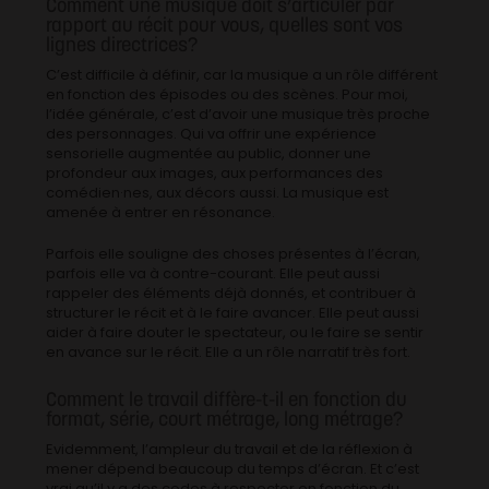
Comment une musique doit s’articuler par
rapport au récit pour vous, quelles sont vos
lignes directrices?
C’est difficile à définir, car la musique a un rôle différent
en fonction des épisodes ou des scènes. Pour moi,
l’idée générale, c’est d’avoir une musique très proche
des personnages. Qui va offrir une expérience
sensorielle augmentée au public, donner une
profondeur aux images, aux performances des
comédien·nes, aux décors aussi. La musique est
amenée à entrer en résonance.
Parfois elle souligne des choses présentes à l’écran,
parfois elle va à contre-courant. Elle peut aussi
rappeler des éléments déjà donnés, et contribuer à
structurer le récit et à le faire avancer. Elle peut aussi
aider à faire douter le spectateur, ou le faire se sentir
en avance sur le récit. Elle a un rôle narratif très fort.
Comment le travail diffère-t-il en fonction du
format, série, court métrage, long métrage?
Evidemment, l’ampleur du travail et de la réflexion à
mener dépend beaucoup du temps d’écran. Et c’est
vrai qu’il y a des codes à respecter en fonction du