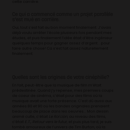
cette carrière.
Ce qui a commencé comme un projet parallèle
s’est mué en carrière.
Oui, tout s’est fait au bon moment finalement. J’avais
déjà voulu arrêter l’école plusieurs fois pendant mes
études, et puis finalement l’idée était d’être ingénieur
quelques temps pour gagner assez d’argent… pour
faire autre chose! Ca s’est fait assez naturellement
finalement.
Quelles sont les origines de votre cinéphilie?
En fait, peut-être que la musique de film m’était
prédestinée. Quand j’y repense, mes premiers coups
de coeur de cinéma, c’était pour des films où la
musique avait une forte présence. C’est dû aussi aux
années 80 et 90 où les bandes originales prenaient
beaucoup de place dans les oeuvres… Mon dessin
animé culte, c’était
Le Roi Lion
, au niveau des films,
c’était
E.T., Retour vers le futur
, et puis plus tard, je suis
tombé amoureux de l’univers de Tim Burton, où la