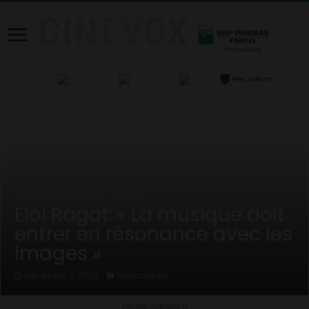
Home
/
News
/
Rencontres
/
Eloi Ragot: « La musique doit entrer
en résonance avec les images »
Eloi Ragot: « La musique doit
entrer en résonance avec les
images »
Rencontres
décembre 3, 2020
Photo: Arthurs H