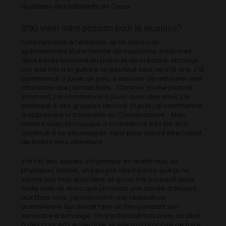
quotidien des habitants de Creux…
D’où vient votre passion pour la musique?
Cela remonte à l’enfance. Je ne viens pas
spécialement d’une famille de musiciens, mais mes
deux frères faisaient du piano et de la basse, et moi je
me suis mis à la guitare un peu tout seul, vers 10 ans. J’ai
commencé à jouer un peu, à essayer de retrouver des
chansons que j’aimais bien… Comme ça me plaisait
vraiment, j’ai commencé à jouer avec des amis, j’ai
participé à des groupes de rock. Et puis j’ai commencé
à apprendre la trompette au Conservatoire… Mon
histoire avec la musique a commencé très tôt, et a
continué à se développer, sans pour autant être l’objet
de toutes mes attentions.
J’ai fait des études d’ingénieur en matériaux, de
physique/ chimie, un peu par dépit parce que je ne
savais pas trop quoi faire, et qu’on me poussait dans
cette voie-là. Alors que je faisais une année d’études
aux Etats-Unis, j’ai rencontré une réalisatrice
australienne qui devait faire un film pendant son
semestre d’échange. On s’entendait très bien, on allait
à des concerts ensemble, et elle m’a proposé de faire