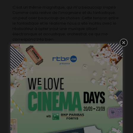
C’est un thème magnifique, qui m’a beaucoup inspiré.
Comme cela relève de l’imaginaire et du fantastique,
on peut oser beaucoup de choses. Cette tension entre
le fantastique et le réalisme nous a vite incités avec le
réalisateur à opter pour une musique alliant
électronique et acoustique, orchestral, ce qui me
correspond très bien.
C’est un projet sur lequel je suis arrivé relativement
tard, les premiers épisodes étaient déjà montés. J’ai pu
me mettre rapidement dans le bain. Il y a beaucoup de
personnages, beaucoup d’intrigues. Geoffrey
Enthoven, le réalisateur, avait des idées de couleurs
musicales pour certains personnages, et même
certains décors, la musique s’est pas mal faite autour
des lieux, notamment l’hôpital.
C’est très riche en émotions évidemment. On a voulu
que les parties plus orchestrales puissent être intimes,
j’ai travaillé avec un quintet à cordes pour certains
morceaux, certains personnages, et puis un petit
orchestre à cordes pour d’autres aspects.