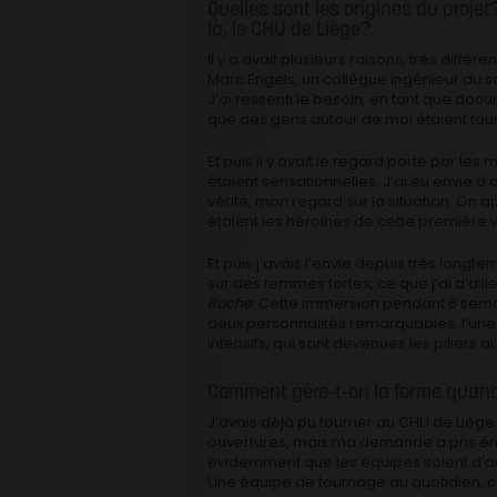
Quelles sont les origines du projet
là, le CHU de Liège?
Il y a avait plusieurs raisons, très diffé
Marc Engels, un collègue ingénieur du 
J’ai ressenti le besoin, en tant que docu
que des gens autour de moi étaient tou
Et puis il y avait le regard porté par l
étaient sensationnelles. J’ai eu envie 
vérité, mon regard sur la situation. On ap
étaient les héroïnes de cette première va
Et puis j’avais l’envie depuis très long
sur des femmes fortes, ce que j’ai d’ai
Ruche
. Cette immersion pendant 6 sema
deux personnalités remarquables, l’une a
intensifs, qui sont devenues les piliers 
Comment gère-t-on la forme quand
J’avais déjà pu tourner au CHU de Liège
ouvertures, mais ma demande a pris éno
évidemment que les équipes soient d’ac
Une équipe de tournage au quotidien, c