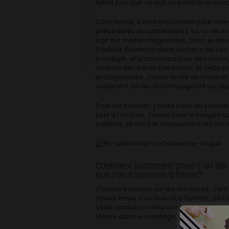
fallait pas que ce soit un poids trop lou
Côté forme, il était impossible pour m
précédents documentaires. Ici, la vie es
agir sur mes protagonistes, donc je devai
Frédérik Wiseman dans certains de ces 
privilégié, et d’accompagner des corps, 
cinéma des frères Dardenne, et cette pos
protagonistes. J’avais envie de montrer c
soulèvent, en les accompagnant au plus
Pour les patients, j’avais peur du sensat
plus à l’écoute. J’avais peur d’images qu
patients, et dans le mouvement les infir
Comment justement pose-t-on les lim
que l’on s’autorise à filmer?
J’adore travailler sur les territoires, c
j’avais envie d’un huis clos humain, où l’o
cette confusion temporelle et spatiale
Même dans le montage, parfois on ne sai