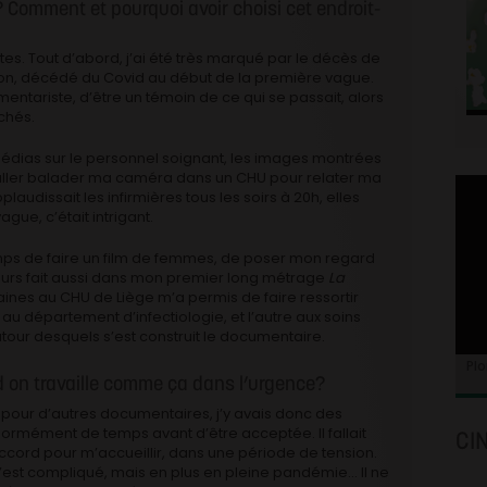
? Comment et pourquoi avoir choisi cet endroit-
rentes. Tout d’abord, j’ai été très marqué par le décès de
son, décédé du Covid au début de la première vague.
mentariste, d’être un témoin de ce qui se passait, alors
chés.
es médias sur le personnel soignant, les images montrées
d’aller balader ma caméra dans un CHU pour relater ma
plaudissait les infirmières tous les soirs à 20h, elles
gue, c’était intrigant.
temps de faire un film de femmes, de poser mon regard
lleurs fait aussi dans mon premier long métrage
La
ines au CHU de Liège m’a permis de faire ressortir
u département d’infectiologie, et l’autre aux soins
autour desquels s’est construit le documentaire.
Plo
 on travaille comme ça dans l’urgence?
 pour d’autres documentaires, j’y avais donc des
rmément de temps avant d’être acceptée. Il fallait
CI
cord pour m’accueillir, dans une période de tension.
’est compliqué, mais en plus en pleine pandémie… Il ne