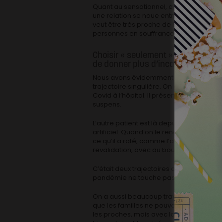
Quant au sensationnel, c’est lié à son ét
une relation se noue entre eux et nous. I
veut être très proche de l’intime, tout e
personnes en souffrance.
Choisir « seulement » deux patien
de donner plus d’incarnation aux 
Nous avons évidemment filmé beaucoup 
trajectoire singulière. On a une personn
Covid à l’hôpital. Il présente de nombreu
suspens.
L’autre patient est là depuis le début d
artificiel. Quand on le rencontre, il en 
ce qu’il a raté, comme l’anniversaire de
revalidation, avec au bout une sortie de l
C’était deux trajectoires différentes, et
pandémie ne touche pas que les perso
On a aussi beaucoup travaillé sur le ra
que les familles ne pouvaient pas visiter
les proches, mais avec la présence de l’