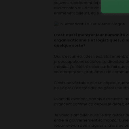
souvent rapidement. Ici dans les traject
allaient bien au-delà de leur travail d’in
emmènent ailleurs, et je voulais montrer
C’est aussi montrer leur humanité 
organisationnels et logistiques, à l
quelque sorte?
Oui, c’est un état des lieux, clairement,
préoccupations sociales. Le directeur du C
l’hôpital, j’ai été très clair sur le fait q
notamment ses problèmes de communi
C‘est une véritable ville un hôpital, q
de Liège! C’est très dur de gérer une st
Ils ont dû avancer, parfois à reculons, 
avancent comme ça depuis le début, et ç
Je voulais articuler aussi le film auto
entre le gouvernement et l’hôpital. L’un
réouvre-t-on des magasins, alors qu’on n