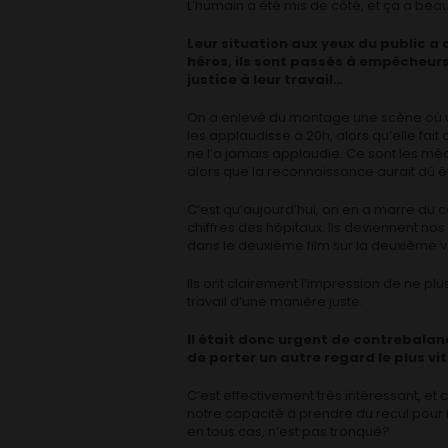
L’humain a été mis de côté, et ça a be
Leur situation aux yeux du public a d
héros, ils sont passés à empêcheurs 
justice à leur travail…
On a enlevé du montage une scène où une
les applaudisse à 20h, alors qu’elle fait c
ne l’a jamais applaudie. Ce sont les méd
alors que la reconnaissance aurait dû ê
C’est qu’aujourd’hui, on en a marre du co
chiffres des hôpitaux. Ils deviennent no
dans le deuxième film sur la deuxième v
Ils ont clairement l’impression de ne pl
travail d’une manière juste.
Il était donc urgent de contrebala
de porter un autre regard le plus vi
C’est effectivement très intéressant, et
notre capacité à prendre du recul pour i
en tous cas, n’est pas tronqué?