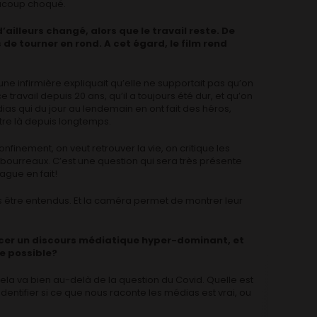
aucoup choqué.
’ailleurs changé, alors que le travail reste. De
de tourner en rond. A cet égard, le film rend
 infirmière expliquait qu’elle ne supportait pas qu’on
e travail depuis 20 ans, qu’il a toujours été dur, et qu’on
ias qui du jour au lendemain en ont fait des héros,
tre là depuis longtemps.
nfinement, on veut retrouver la vie, on critique les
s bourreaux. C’est une question qui sera très présente
ague en fait!
us être entendus. Et la caméra permet de montrer leur
ncer un discours médiatique hyper-dominant, et
te possible?
 cela va bien au-delà de la question du Covid. Quelle est
dentifier si ce que nous raconte les médias est vrai, ou