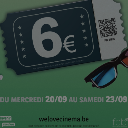
de famille, et quelque part, ici je parlais de ça aussi.
T
CI
ais c’est aussi la grande Histoire qui est en
 Comment aborde-t-on l’histoire en train de se
intéressante. L’idée en posant une caméra dans ces
 d’avoir les témoignages d’un moment précis. Je voulais
e les soignants, et on évoluait en même temps qu’eux.
n de l’hôpital, les médecins avancent en même temps que
quelque chose comme ça où on ne sait pas vers quoi on
té, en termes techniques, mais aussi en termes de
rter le regard?
iel pour ne pas être contaminés, nous sommes d’ailleurs
t le tournage. A cette époque-là, on était vraiment
était effrayant.
istes s’est faite très vite, les affinités se révèlent