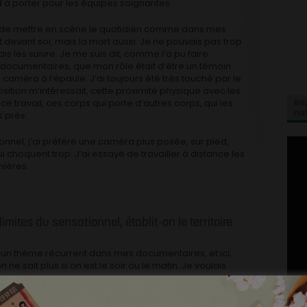
rd à porter pour les équipes soignantes.
oi de mettre en scène le quotidien comme dans mes
t devant soi, mais la mort aussi. Je ne pouvais pas trop
s les suivre. Je me suis dit, comme l’a pu faire
documentaires, que mon rôle était d’être un témoin
caméra à l’épaule. J’ai toujours été très touché par le
ition m’intéressait, cette proximité physique avec les
e travail, ces corps qui porte d’autres corps, qui les
Bri
na
 près.
ionnel, j’ai préféré une caméra plus posée, sur pied,
i choquent trop. J’ai essayé de travailler à distance les
mières.
ites du sensationnel, établit-on le territoire
’est un thème récurrent dans mes documentaires, et ici,
n ne sait plus si on est le soir ou le matin. Je voulais
. Moi-même je me sentais perdu en arpentant le CHU.
t plus dans quel service on est.