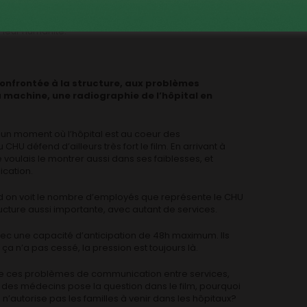
oires de Carine Thirion et Patricia Modanes, elles
firmière. Elles agissent avec une passion qui les
 leur humanité.
confrontée à la structure, aux problèmes
a machine, une radiographie de l’hôpital en
 à un moment où l’hôpital est au coeur des
HU défend d’ailleurs très fort le film. En arrivant à
ue je voulais le montrer aussi dans ses faiblesses, et
cation.
uand on voit le nombre d’employés que représente le CHU
ructure aussi importante, avec autant de services.
avec une capacité d’anticipation de 48h maximum. Ils
a n’a pas cessé, la pression est toujours là.
ur de ces problèmes de communication entre services,
e des médecins pose la question dans le film, pourquoi
’autorise pas les familles à venir dans les hôpitaux?