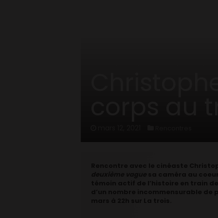
Home
/
News
/
Rencontres
/
Christophe H
Christoph
corps au tr
mars 12, 2021
Rencontres
Rencontre avec le cinéaste Christ
deuxième vague
sa caméra au coeur d
témoin actif de l’histoire en train de
d’un nombre incommensurable de pe
mars à 22h sur La trois.