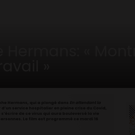
ermans: « Montrer des corps au travail »
e Hermans: « Mont
avail »
ophe Hermans, qui a plongé dans
En attendant la
’un service hospitalier en pleine crise du Covid,
 s’écrire de ce virus qui aura bouleversé la vie
rsonnes. Le film est programmé ce mardi 16