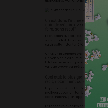
triangulaire. Mon cinéma a toujours parlé 
On est dans l’intime et l’humain, m
train de s’écrire avec la pandémie.
faire, sans recul?
La question du recul est toujours très 
services était de ne pas avoir de recul,
saisir cette instantanéité.
On vivait la situation en même temps qu
On voit bien d’ailleurs que la directio
l’Etat ou le reste du personnel. Il y a 
va, et je trouve ça intéressant.
Quel était la plus grande difficul
récit, notamment où et comment po
La première difficulté, c’était le matér
malheureusement tombés malades pendan
dans l’inconnu par rapport au virus, et c’
La rencontre avec les principales protagon