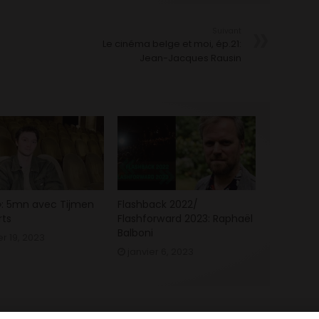
Suivant
Le cinéma belge et moi, ép.21:
Jean-Jacques Rausin
 »: 5mn avec Tijmen
Flashback 2022/
ts
Flashforward 2023: Raphaël
Balboni
er 19, 2023
janvier 6, 2023