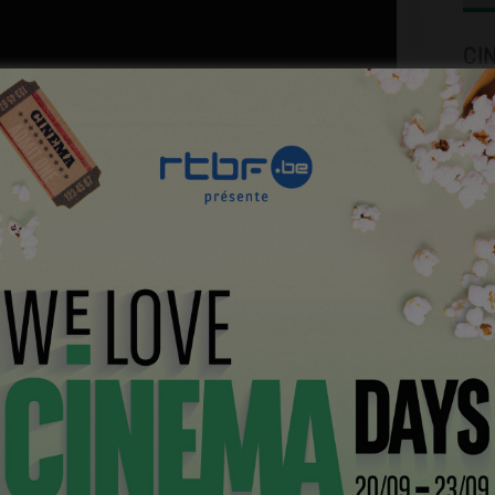
CI
pertinent à crever
Bri
na