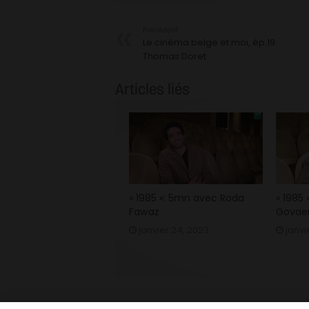
Précédent
Le cinéma belge et moi, ép.19:
Thomas Doret
Articles liés
« 1985 »: 5mn avec Roda
« 1985
Fawaz
Govaer
janvier 24, 2023
janvi