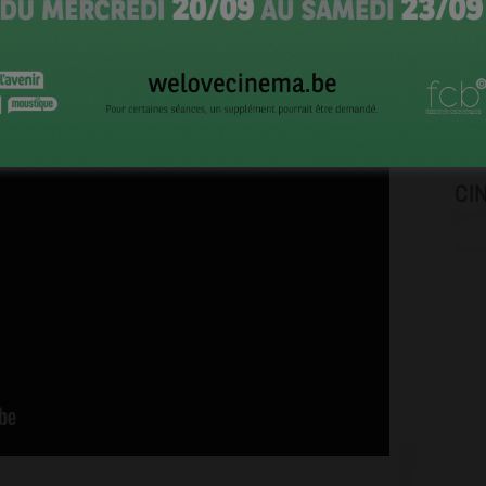
ant
T
CI