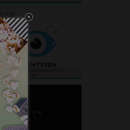
NEJOB
ghtfish is looking for an experienced
tional sales manager