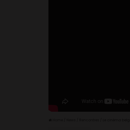
Home
/
News
/
Rencontres
/
Le cinéma belge