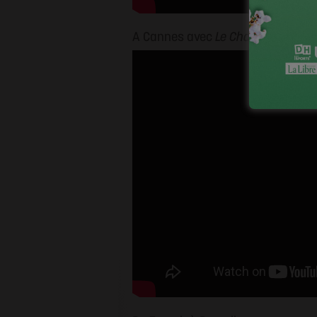
A Cannes avec
Le Chaînon Manqu