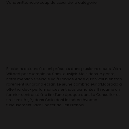
Vandenitte, notre coup de cœur de la catégorie.
Plusieurs acteurs étaient présents dans plusieurs courts. Wim
Willaert par exemple ou Sam Louwijck. Mais dans le genre,
notre mention spéciale va à Fabrice Adde qu’on voit bien trop
rarement sur grand écran. Le jeune cambrioleur d’Eldorado a
offert ici deux performances enthousiasmantes. Il incarne un
fermier confronté à la fin d’une époque dans Le Conseiller et
un illuminé ( ?) dans Galia dont le thème évoque
furieusement Take Shelter de Jeff Nichols.