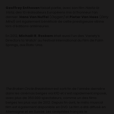
Geoffrey Enthoven
faisait partie, avec son film
Hasta la
Vista,
des 10 réalisateurs Européens mis à l’honneur l’an
dernier.
Hans Van Nuffel
(
Oxygen)
et
Pieter Van Hees
(
Dirty
Mind
) ont également bénéficié de cette prestigieuse vitrine
lors d’éditions antérieures.
En 2012,
Michaël R. Roskam
était aussi l’un des ‘Variety’s
Directors to Watch’ au Festival International du Film de Palm
Springs, aux États-Unis.
The Broken Circle Breakdown
est sorti fin de l’année dernière
dans les cinémas belges via KFD et s’est rapidement imposé,
avec plus de 350.000 spectateurs, comme un des films
belges les plus vus de 2012. Depuis fin avril, le mélo musical
film est également disponible en DVD. Le film a été diffusé en
Allemagne et en Suisse. Les cinéphiles français le