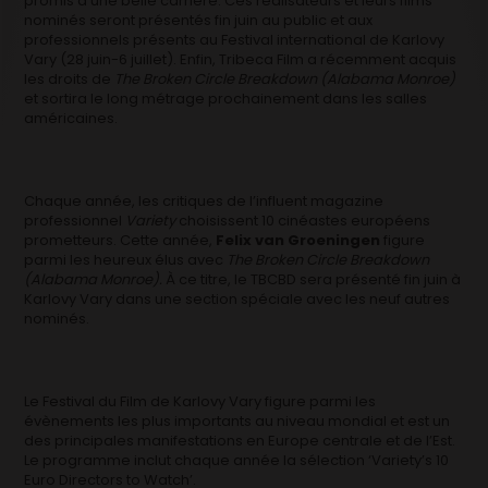
promis à une belle carrière. Ces réalisateurs et leurs films
nominés seront présentés fin juin au public et aux
professionnels présents au Festival international de Karlovy
Vary (28 juin-6 juillet). Enfin, Tribeca Film a récemment acquis
les droits de
The Broken Circle Breakdown (Alabama Monroe)
et sortira le long métrage prochainement dans les salles
américaines.
Chaque année, les critiques de l’influent magazine
professionnel
Variety
choisissent 10 cinéastes européens
prometteurs. Cette année,
Felix van Groeningen
figure
parmi les heureux élus avec
The Broken Circle Breakdown
(Alabama Monroe).
À ce titre, le TBCBD sera présenté fin juin à
Karlovy Vary dans une section spéciale avec les neuf autres
nominés.
Le Festival du Film de Karlovy Vary figure parmi les
évènements les plus importants au niveau mondial et est un
des principales manifestations en Europe centrale et de l’Est.
Le programme inclut chaque année la sélection ‘Variety’s 10
Euro Directors to Watch’.