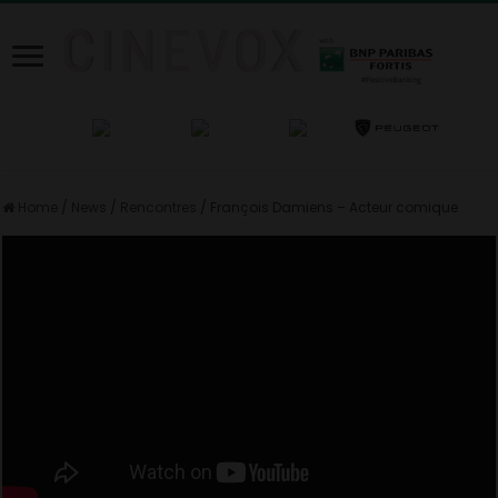
Home
/
News
/
Rencontres
/
François Damiens – Acteur comique