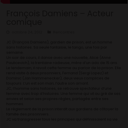
François Damiens – Acteur
comique
octobre 24, 2012
Rencontres
JC (François Damiens), gardien de prison, est un homme
sans histoires. Sa seule fantaisie, le tango, une fois par
semaine.
Un soir de cours, il danse avec une nouvelle, Alice (Anne
Paulicevich), la trentaine radieuse, mère d’un ado de 15 ans.
Le lendemain, il revoit cette femme au parloir de la prison. Elle
rend visite à deux prisonniers, Fernand (Sergi Lopez) et
Dominic (Jan Hammenecker), deux vieux complices de
toujours. L’un est son mari, l’autre son amant.
JC, l’homme sans histoires, se retrouve spectateur d’une
femme avec trop d’histoires. Une femme qui vit au gré de ses
envies et selon ses propres règles, partagée entre ses
hommes.
Le règlement de la prison interdit aux gardiens de côtoyer la
famille des prisonniers…
JC va transgresser tous les principes qui définissaient sa vie.