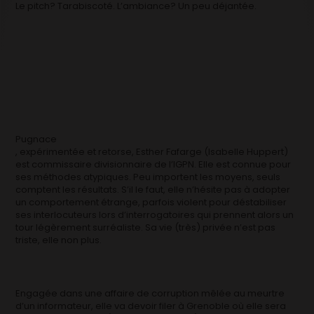
Le pitch? Tarabiscoté. L’ambiance? Un peu déjantée.
Pugnace
, expérimentée et retorse, Esther Fafarge (Isabelle Huppert)
est commissaire divisionnaire de l’IGPN. Elle est connue pour
ses méthodes atypiques. Peu importent les moyens, seuls
comptent les résultats. S’il le faut, elle n’hésite pas à adopter
un comportement étrange, parfois violent pour déstabiliser
ses interlocuteurs lors d’interrogatoires qui prennent alors un
tour légèrement surréaliste. Sa vie (très) privée n’est pas
triste, elle non plus.
Engagée dans une affaire de corruption mêlée au meurtre
d’un informateur, elle va devoir filer à Grenoble où elle sera