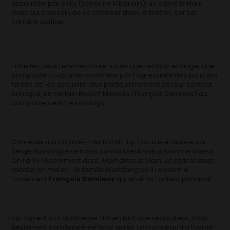
secondée par Sally (Sandrine Kiberlain), un agent brillant
mais qui a besoin de se relancer dans le métier, car sa
carrière piétine.
Entre les deux femmes va se nouer une relation étrange, une
complicité troublante confortée par l’agressivité des policiers
forcés de les accueillir plus particulièrement de leur contact
principal, un certain Robert Mendès (François Damiens) au
comportement très ambigu.
Comédie aux tonalités très british, Tip Top a été réalisé par
Serge Bozon que certains connaissent mieux comme acteur.
On l’a vu récemment dans
Main dans la Main, Je sens le beat
monter en moi
et…
la famille Wolhlberg
où il rencontra
forcément
François Damiens
qui en était l’acteur principal.
Tip Top
est son quatrième film en tant que réalisateur, mais
seulement son deuxième long après
La France
qu’il a tourné