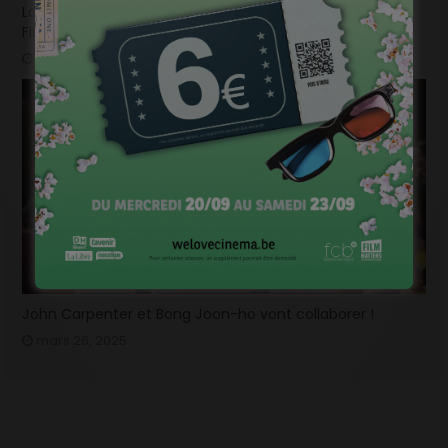
La bande-annonce du nouvel opus de « Destination
Finale » fait trembler !
mars 26, 2025
John Carpenter et Bong Joon-ho vont collaborer !
mars 26, 2025