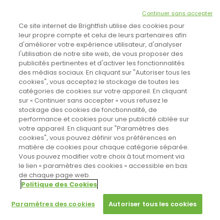
NEWSLETTER
Continuer sans accepter
INSCRIVEZ-VOUS ICI!
Ce site internet de Brightfish utilise des cookies pour
leur propre compte et celui de leurs partenaires afin
d'améliorer votre expérience utilisateur, d'analyser
l'utilisation de notre site web, de vous proposer des
TOUTES LES NEWS
publicités pertinentes et d'activer les fonctionnalités
des médias sociaux. En cliquant sur "Autoriser tous les
cookies", vous acceptez le stockage de toutes les
catégories de cookies sur votre appareil. En cliquant
CINEVOX SUR FACEBOOK
sur « Continuer sans accepter » vous refusez le
stockage des cookies de fonctionnalité, de
performance et cookies pour une publicité ciblée sur
votre appareil. En cliquant sur "Paramètres des
cookies", vous pouvez définir vos préférences en
matière de cookies pour chaque catégorie séparée.
Vous pouvez modifier votre choix à tout moment via
le lien « paramètres des cookies » accessible en bas
de chaque page web.
Politique des Cookies
Sahifa Theme
License is not validated, Go to the theme options
Designed by
Poids Plume
- Web by
Point Be
© Copyright 2011-2026, All Rights Reserved -
Politique de cookies
page to validate the license, You need a single license for each
Paramètres des cookies
Autoriser tous les cookies
domain name.
Paramètres des cookies