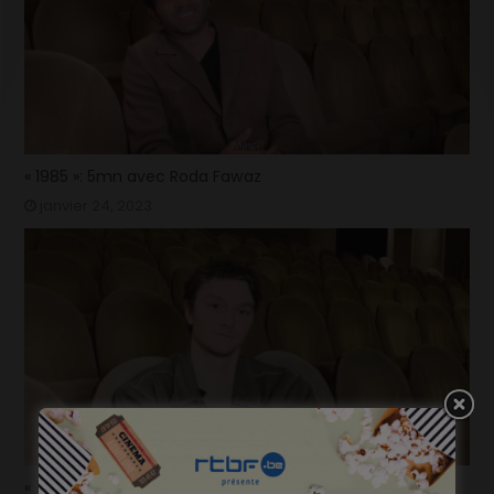
« 1985 »: 5mn avec Roda Fawaz
janvier 24, 2023
« 1985 »: 5mn avec Tijmen Govaerts