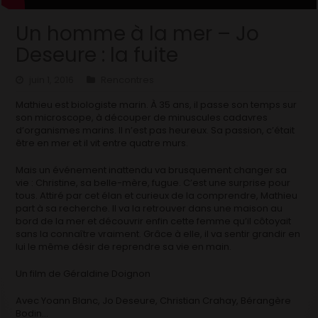
Un homme à la mer – Jo
Deseure : la fuite
juin 1, 2016
Rencontres
Mathieu est biologiste marin. À 35 ans, il passe son temps sur
son microscope, à découper de minuscules cadavres
d’organismes marins. Il n’est pas heureux. Sa passion, c’était
être en mer et il vit entre quatre murs.
Mais un événement inattendu va brusquement changer sa
vie : Christine, sa belle-mère, fugue. C’est une surprise pour
tous. Attiré par cet élan et curieux de la comprendre, Mathieu
part à sa recherche. Il va la retrouver dans une maison au
bord de la mer et découvrir enfin cette femme qu’il côtoyait
sans la connaître vraiment. Grâce à elle, il va sentir grandir en
lui le même désir de reprendre sa vie en main.
Un film de Géraldine Doignon
Avec Yoann Blanc, Jo Deseure, Christian Crahay, Bérangère
Bodin…