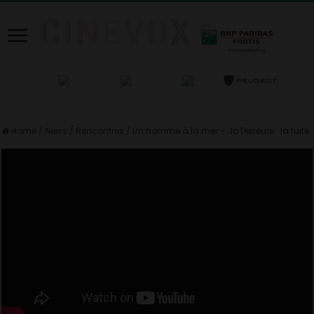
Home
/
News
/
Rencontres
/
Un homme à la mer – Jo Deseure : la fuite