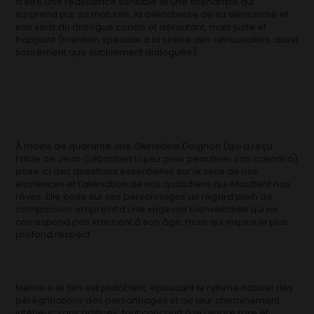
d’être une réalisatrice sensible et une scénariste qui
surprend par sa maturité, la délicatesse de sa démarche et
son sens du dialogue concis et déroutant, mais juste et
frappant (mention spéciale à la scène des retrouvailles, aussi
sobrement que subtilement dialoguée).
À moins de quarante ans, Géraldine Doignon (qui a reçu
l’aide de Jean-Sébastien Lopez pour peaufiner son scénario)
pose ici des questions essentielles sur le sens de nos
existences et l’aliénation de nos quotidiens qui étouffent nos
rêves. Elle pose sur ses personnages un regard plein de
compassion empreint d’une sagesse bienveillante qui ne
correspond pas vraiment à son âge, mais qui inspire le plus
profond respect.
Même si le film est plutôt lent, épousant le rythme naturel des
pérégrinations des personnages et de leur cheminement
intérieur, sans artifices, tout concourt à le rendre rare et