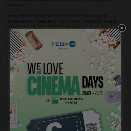
précieux.
Dans cette convergence de talents méconnus qui ont
heureusement la vie devant eux, on épinglera également
l’expertise bluffante de
Colin Lévêque
qui ne compte
jusqu’ici à son palmarès que des courts, des docus (dont
Red
Star Line
) et des jobs d’assistant. Son travail sur la lumière et
sur le cadre est éblouissant (on a presque envie d’applaudir
la perfection de certaines compositions, si si, à ce point). Qu’il
opte pour les plans très larges ou très serrés, ses ambiances
sont toujours hypnotiques. Subtiles, mais saisissantes.
Ici aussi, Géraldine Doignon et ses producteurs ont osé
l’inattendu et pris le risque de lancer dans le grand bain un
talent certes évident, mais qui demandait à être révélé. Une
audace parmi d’autres qui concourt au plaisir intense qu’on
ressent à la vision de ce petit bijou qui a toutes les chances
de devenir un des films les plus formidables que le cinéma
belge pourra nous offrir en 2016.