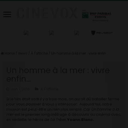
Home
/
News
/
A l'affiche
/
Un homme à la mer : vivre enfin…
Un homme à la mer : vivre
enfin…
juin 1, 2016
A l'affiche
Si le film était sorti il y a trois mois, on aurait dû batailler ferme
pour vous pousser à vous y intéresser. Aujourd’hui, notre
mission est peut-être un rien plus simple. Car
Un homme à la
mer
est le premier long métrage à découvrir au cinéma avec,
en vedette, le héros de
La Trêve,
Yoann Blanc.