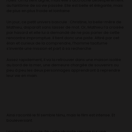
rôles. On la sent aigrie, mais elle s’accroche désespérément
au fantôme de sa vie passée. Elle est belle et élégante, mais
de plus en plus froide et lointaine.
Un jour, ce petit univers bascule : Christine, la belle-mère de
Mathieu, disparaît sans laisser de mot. Or, Mathieu l’a croisée
par hasard et elle lui a demandé de ne pas parler de cette
rencontre impromptue. Il tient donc une piste. Attiré par cet
élan et curieux de la comprendre, l’homme taciturne
s’invente une mission et part à sa recherche.
Assez rapidement, il va la retrouver dans une maison isolée
au bord de la mer, une demeure chargée de souvenirs ou
peu à peu les deux personnages apprendront à reprendre
leur vie en main.
Ainsi raconté le fil semble ténu, mais le film est intense. Et
bouleversant.
La raison profonde de cette réussite repose sur une