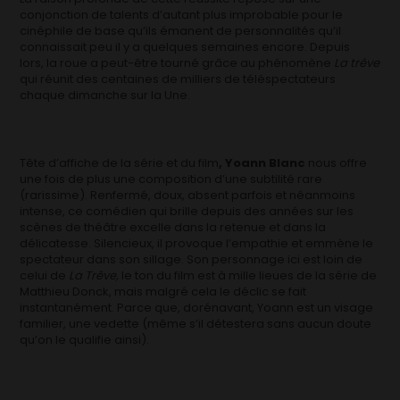
conjonction de talents d’autant plus improbable pour le
cinéphile de base qu’ils émanent de personnalités qu’il
connaissait peu il y a quelques semaines encore. Depuis
lors, la roue a peut-être tourné grâce au phénomène
La trêve
qui réunit des centaines de milliers de téléspectateurs
chaque dimanche sur la Une.
Tête d’affiche de la série et du film
, Yoann Blanc
nous offre
une fois de plus une composition d’une subtilité rare
(rarissime). Renfermé, doux, absent parfois et néanmoins
intense, ce comédien qui brille depuis des années sur les
scènes de théâtre excelle dans la retenue et dans la
délicatesse. Silencieux, il provoque l’empathie et emmène le
spectateur dans son sillage. Son personnage ici est loin de
celui de
La Trêve,
le ton du film est à mille lieues de la série de
Matthieu Donck, mais malgré cela le déclic se fait
instantanément. Parce que, dorénavant, Yoann est un visage
familier, une vedette (même s’il détestera sans aucun doute
qu’on le qualifie ainsi).