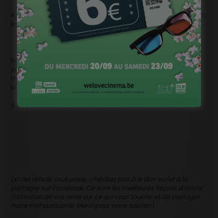
Avec à la clef, un succès façon
Tous les chats sont gris
? C’est
possible, oui…
Non seulement
Un homme à la mer
mérite de rencontrer les
spectateurs, mais VOUS méritez de vous plonger dans cette
histoire simplement bouleversante qui pourrait changer
jusqu’à votre vision du monde et de la vie.
À ce point…
(si cet article vous parle, n’hésitez pas à le liker ou/et à le
partager sur Facebook. Ce sont les meilleures façons d’attirer
l’attention de vos amis sur ce qui vous touche et de partager
notre enthousiasme. Merci pour votre soutien)