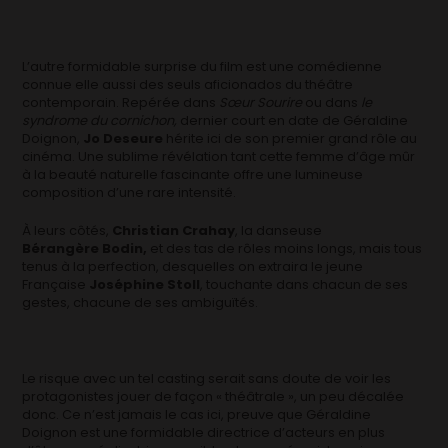
L’autre formidable surprise du film est une comédienne
connue elle aussi des seuls aficionados du théâtre
contemporain. Repérée dans
Sœur Sourire
ou dans
le
syndrome du cornichon,
dernier court en date de Géraldine
Doignon,
Jo Deseure
hérite ici de son premier grand rôle au
cinéma. Une sublime révélation tant cette femme d’âge mûr
à la beauté naturelle fascinante offre une lumineuse
composition d’une rare intensité.
À leurs côtés,
Christian Crahay
, la danseuse
Bérangère Bodin,
et des tas de rôles moins longs, mais tous
tenus à la perfection, desquelles on extraira le jeune
Française
Joséphine Stoll
, touchante dans chacun de ses
gestes, chacune de ses ambiguïtés.
Le risque avec un tel casting serait sans doute de voir les
protagonistes jouer de façon « théâtrale », un peu décalée
donc. Ce n’est jamais le cas ici, preuve que Géraldine
Doignon est une formidable directrice d’acteurs en plus