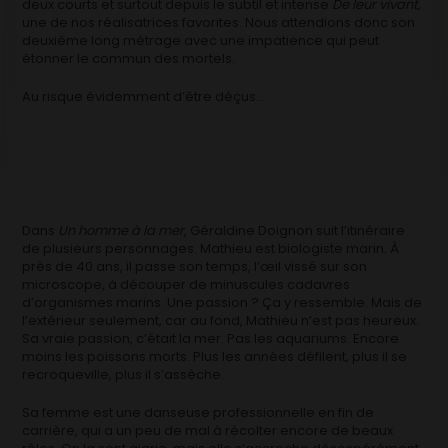
deux courts et surtout depuis le subtil et intense
De leur vivant,
une de nos réalisatrices favorites. Nous attendions donc son
deuxième long métrage avec une impatience qui peut
étonner le commun des mortels.
Au risque évidemment d’être déçus…
Dans
Un homme à la mer
, Géraldine Doignon suit l’itinéraire
de plusieurs personnages. Mathieu est biologiste marin. À
près de 40 ans, il passe son temps, l’œil vissé sur son
microscope, à découper de minuscules cadavres
d’organismes marins. Une passion ? Ça y ressemble. Mais de
l’extérieur seulement, car au fond, Mathieu n’est pas heureux.
Sa vraie passion, c’était la mer. Pas les aquariums. Encore
moins les poissons morts. Plus les années défilent, plus il se
recroqueville, plus il s’assèche.
Sa femme est une danseuse professionnelle en fin de
carrière, qui a un peu de mal à récolter encore de beaux