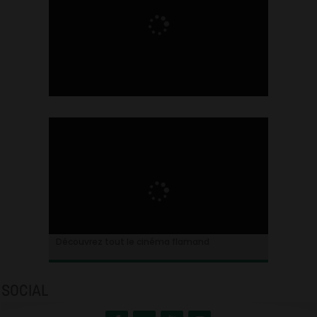
Ontdek alles over de Vlaamse cinema
Découvrez tout le cinéma flamand
SOCIAL