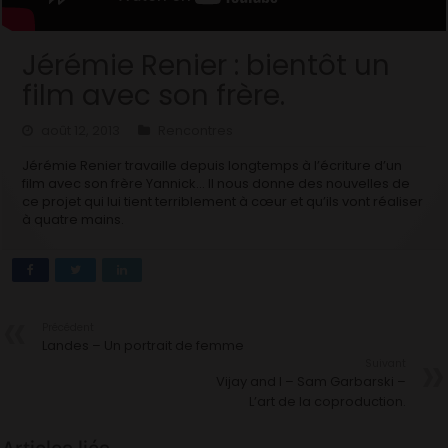
Jérémie Renier : bientôt un
film avec son frère.
août 12, 2013
Rencontres
Jérémie Renier travaille depuis longtemps à l’écriture d’un
film avec son frère Yannick… Il nous donne des nouvelles de
ce projet qui lui tient terriblement à cœur et qu’ils vont réaliser
à quatre mains.
Précédent
Landes – Un portrait de femme
Suivant
Vijay and I – Sam Garbarski –
L’art de la coproduction.