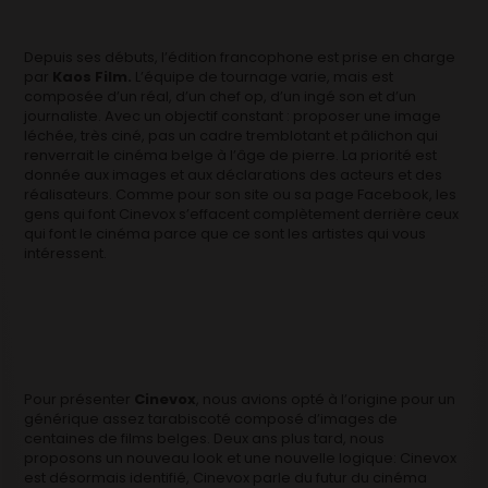
Depuis ses débuts, l’édition francophone est prise en charge
par
Kaos Film.
L’équipe de tournage varie, mais est
composée d’un réal, d’un chef op, d’un ingé son et d’un
journaliste. Avec un objectif constant : proposer une image
léchée, très ciné, pas un cadre tremblotant et pâlichon qui
renverrait le cinéma belge à l’âge de pierre. La priorité est
donnée aux images et aux déclarations des acteurs et des
réalisateurs. Comme pour son site ou sa page Facebook, les
gens qui font Cinevox s’effacent complètement derrière ceux
qui font le cinéma parce que ce sont les artistes qui vous
intéressent.
Pour présenter
Cinevox
, nous avions opté à l’origine pour un
générique assez tarabiscoté composé d’images de
centaines de films belges. Deux ans plus tard, nous
proposons un nouveau look et une nouvelle logique: Cinevox
est désormais identifié, Cinevox parle du futur du cinéma