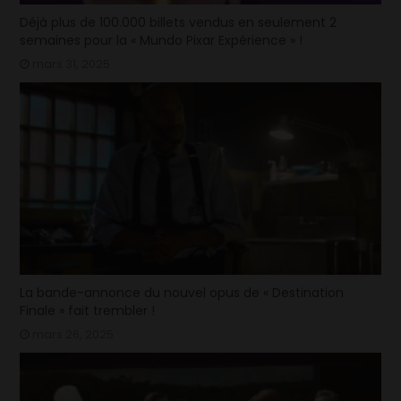
Déjà plus de 100.000 billets vendus en seulement 2
semaines pour la « Mundo Pixar Expérience » !
mars 31, 2025
La bande-annonce du nouvel opus de « Destination
Finale » fait trembler !
mars 26, 2025