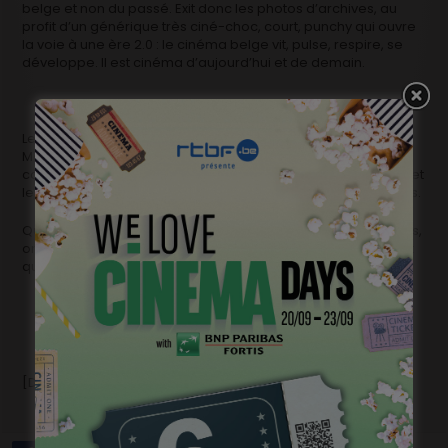
belge et non du passé. Exit donc les photos d’archives, au
profit d’un générique très ciné-choc, court, punchy qui ouvre
la voie à une ère 2.0 : le cinéma belge vit, pulse, respire, se
développe. Il est cinéma d’aujourd’hui et de demain.
Le look and feel vous rappellera sans doute l’habillage des
Magritte: ce n’est pas un hasard puisque les artistes qui l’ont
conçu sont les mêmes. Ça l’est d’autant moins que Cinevox et
les Magritte partagent des valeurs et des objectifs communs.
Quand on mesure le chemin parcouru ces dernières années,
on se dit que cette voie est la bonne et que l’aventure ne fait
que commencer.
[Découvrez
ici
le Grand Ecran new look]