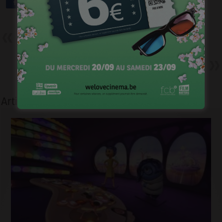
Précédent
Mort d’une ombre
récompensé en France
Suivant
Cinevox #21 – Mai 2013 – La
Marche
Articles liés