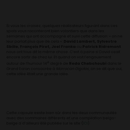
Si vous les croisez, quelques réalisateurs figurant dans ces
spots vous raconteront bien volontiers que dans les
semaines qui ont accompagné et suivi cette diffusion: « on ne
leur parlait plus que de cela »:
David Lambert, Sylvestre
Sbille, François Pirot, Joel Franka
ou
Patrick Ridremont
nous ont tous dit la même chose. C’est à peine si David osait
encore sortir de chez lui. Et quand on voit l’engouement
e
autour de l’humour 14
degré de
Reda Chebchoubi
dans le
Grand Ecran consacrée à
Morrocan Gigolos
, on se dit que oui,
cette idée était une grande idée.
Cette capsule existe bien sûr dans les deux communautés
avec des sommaires différents et une compilation belgo-
belge a d’ailleurs été publiée sur le site (
ICI
).