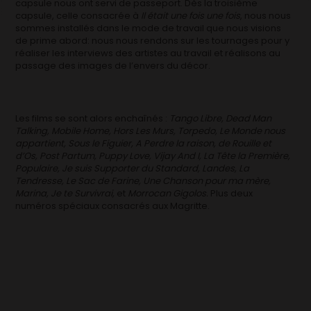
capsule nous ont servi de passeport. Dès la troisième
capsule, celle consacrée à
Il était une fois une fois
, nous nous
sommes installés dans le mode de travail que nous visions
de prime abord: nous nous rendons sur les tournages pour y
réaliser les interviews des artistes au travail et réalisons au
passage des images de l’envers du décor.
Les films se sont alors enchaînés :
Tango Libre, Dead Man
Talking, Mobile Home, Hors Les Murs, Torpedo, Le Monde nous
appartient, Sous le Figuier, A Perdre la raison, de Rouille et
d’Os, Post Partum, Puppy Love, Vijay And I, La Tête la Première,
Populaire, Je suis Supporter du Standard, Landes, La
Tendresse, Le Sac de Farine, Une Chanson pour ma mère,
Marina, Je te Survivrai,
et
Morrocan Gigolos.
Plus deux
numéros spéciaux consacrés aux Magritte.