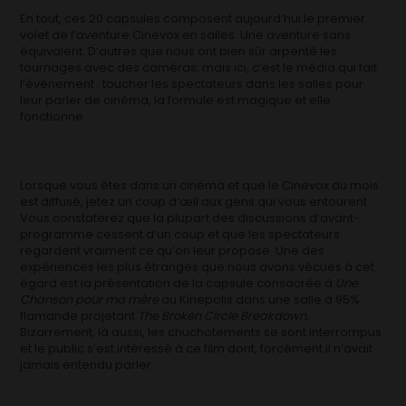
En tout, ces 20 capsules composent aujourd’hui le premier
volet de l’aventure Cinevox en salles. Une aventure sans
équivalent. D’autres que nous ont bien sûr arpenté les
tournages avec des caméras, mais ici, c’est le média qui fait
l’évènement : toucher les spectateurs dans les salles pour
leur parler de cinéma, la formule est magique et elle
fonctionne.
Lorsque vous êtes dans un cinéma et que le Cinevox du mois
est diffusé, jetez un coup d’œil aux gens qui vous entourent.
Vous constaterez que la plupart des discussions d’avant-
programme cessent d’un coup et que les spectateurs
regardent vraiment ce qu’on leur propose. Une des
expériences les plus étranges que nous avons vécues à cet
égard est la présentation de la capsule consacrée à
Une
Chanson pour ma mère
au Kinepolis dans une salle à 95%
flamande projetant
The Broken Circle Breakdown.
Bizarrement, là aussi, les chuchotements se sont interrompus
et le public s’est intéressé à ce film dont, forcément il n’avait
jamais entendu parler.