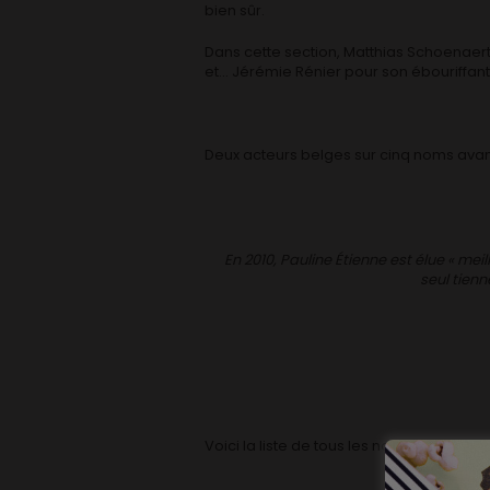
bien sûr.
Dans cette section, Matthias Schoenaert
et… Jérémie Rénier pour son ébouriffant
Deux acteurs belges sur cinq noms ava
En 2010, Pauline Étienne est élue « mei
seul tienn
Voici la liste de tous les nominés pour ce