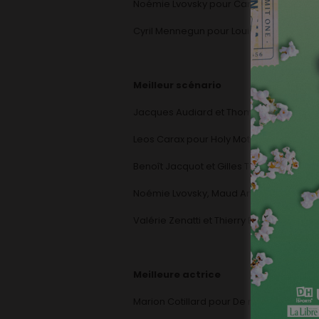
Noémie Lvovsky pour Camille redouble
Cyril Mennegun pour Louise Wimmer
Meilleur scénario
Jacques Audiard et Thoma Bidegain pour
Leos Carax pour Holy Motors
Benoît Jacquot et Gilles Taurand pour Le
Noémie Lvovsky, Maud Ameline, Pierre-Ol
Valérie Zenatti et Thierry Binisti pour Un
Meilleure actrice
Marion Cotillard pour De rouille et d’os