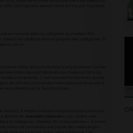
vier 2013, cette cérémonie récompensera les talents du
e 2012. Les trophées seront remis à Paris par la presse
est en nommé dans la catégorie du meilleur film
r ailleurs les citations dans la plupart des catégories. Et
ela va de soi.
ain Edward Behr et le producteur français Daniel Toscan
que internationale sont attribués aux meilleurs films du
’année précédente. C’est l’Académie Lumières qui les
t plus de 200 des journalistes internationaux en poste à
r leur intérêt pour le 7e Art français.
Plo
CI
ar Versus),
A Perdre la Raison
ne pouvait pas concourir
. Le drame de
Joachim Lafosse
a, par contre, une
ans la catégorie « Meilleur film francophone ». À moins
er Dolan ne concentre une partie des votes anglo-
n de style en tous cas. Dans cette catégorie, l’an