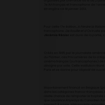
organisés par UniFrance du 15 au 21 jan
7e Art français et francophone de l’anné
étrangère ce 18 janvier 2013.
Pour cette 17e édition,
A Perdre la Raison
francophone.
De Rouille et d’Os
truste pa
Jérémie Rénier
est aussi de la partie, c
Créés en 1995 par le journaliste améric
du Plantier, ces Prix Lumières de la criti
cinéma français (ou francophones) de l
désigne par vote. Cette institution réuni
Paris et se donne pour objectif de suscite
Majoritairement financé en Belgique (p
dans les catégories franco-françaises
réelle chance de remporter le trophée d
que
Laurence Anyways
du Canadien Xavi
saxons? À suivre. Intéressante oppositio