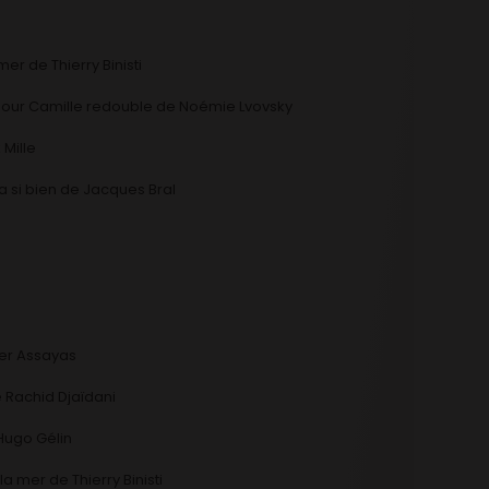
er de Thierry Binisti
r pour Camille redouble de Noémie Lvovsky
 Mille
a si bien de Jacques Bral
ier Assayas
Rachid Djaïdani
Hugo Gélin
 mer de Thierry Binisti