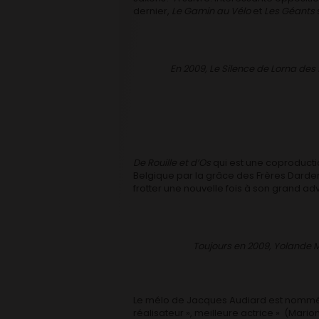
dernier,
Le Gamin au Vélo
et
Les Géants
En 2009, Le Silence de Lorna des
De Rouille et d’Os
qui est une coproductio
Belgique par la grâce des Frères Dard
frotter une nouvelle fois à son grand ad
Toujours en 2009, Yolande M
Le mélo de Jacques Audiard est nommé da
réalisateur », meilleure actrice » (Marion