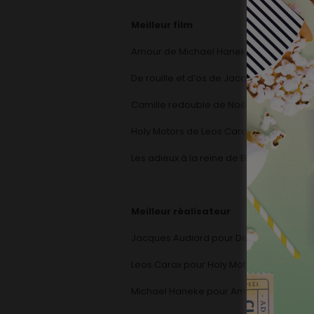
Meilleur film
Amour de Michael Haneke
De rouille et d’os de Jacques Audiard
Camille redouble de Noémie Lvovsky
Holy Motors de Leos Carax
Les adieux à la reine de Benoît Jacquot
Meilleur réalisateur
Jacques Audiard pour De rouille et d’os
Leos Carax pour Holy Motors
Michael Haneke pour Amour