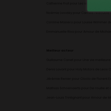
Catherine Frot pour Les saveurs du palai
Noémie Lvovsky pour Camille redouble
Corinne Masiero pour Louise Wimmer d
Emmanuelle Riva pour Amour de Micha
Meilleur acteur
Guillaume Canet pour Une vie meilleure
Denis Lavant pour Holy Motors de Leos 
Jérémie Renier pour Cloclo de Florent Emi
Mathias Schoenaerts pour De rouille et
Jean-Louis Trintignant pour Amour de 