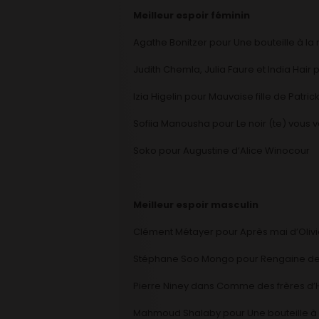
Meilleur espoir féminin
Agathe Bonitzer pour Une bouteille à la m
Judith Chemla, Julia Faure et India Hai
Izia Higelin pour Mauvaise fille de Patrick
Sofiia Manousha pour Le noir (te) vous v
Soko pour Augustine d’Alice Winocour
Meilleur espoir masculin
Clément Métayer pour Après mai d’Oliv
Stéphane Soo Mongo pour Rengaine de 
Pierre Niney dans Comme des frères d’
Mahmoud Shalaby pour Une bouteille à la