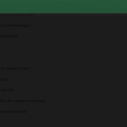
s de Christian Vincent
 de Noémie Lvovsky
e Cyril Mennegun
el Haneke
 de Cédric Kahn
Carax
lio Siri
 d’os de Jacques Audiard
Michael Haneke