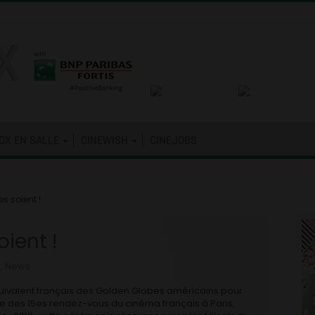
OX EN SALLE
CINEWISH
CINEJOBS
s soient !
ient !
s
,
News
équivalent français des Golden Globes américains pour
e des 15es rendez-vous du cinéma français à Paris,