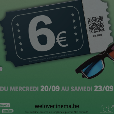
 De rouille et d’os
s adieux à la Reine
ivier Mattei et Florence Seyvios pour Camille redouble
e bouteille à la mer
 de Jacques Audiard