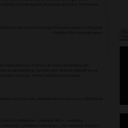
s’étaient incliné devant
Incendies
de Denis Villeneuve.
 frères Dardenne avait remporté le prix dans la catégorie
Bri
« Meilleur film francophone »
na
n majoritaire en France (et donc minoritaire en
enne et de Delphine Tomson des
films du fleuve
) va se
versaire cannois,
Amour
de Michael Haneke.
oreau était sacrée « Meuilleure Actrice » pour Séraphine
ns la catégorie « meilleur film », « meilleur
 Cotillard), « meilleur scénario »… et « meilleur acteur »