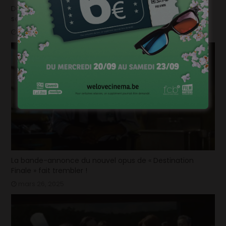
Déjà plus de 100.000 billets vendus en seulement 2
semaines pour la « Mundo Pixar Expérience » !
mars 31, 2025
La bande-annonce du nouvel opus de « Destination
Finale » fait trembler !
mars 26, 2025