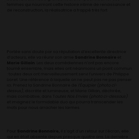
femmes qui nourriront cette histoire intime de renaissance et
de reconstruction, la réalisatrice a frappé très fort.
Portée sans doute par sa réputation d’excellente directrice
d’acteurs, elle va réunir son amie
Sandrine Bonnaire
et
Marie Gillain
. Les deux comédiennes n’ont pas encore
tourné ensemble, mais elles ont néanmoins un point commun
: toutes deux ont merveilleusement servi l’univers de Philippe
Lioret. Une référence à laquelle on ne peut pas ne pas penser
ici. Prenez la Sandrine Bonnaire de
l’Équipier (photo ci-
dessus)
, discrète et lumineuse, et Marie Gillian, déchirée,
mais combative, dans T
outes Nos Envies (photo ci-dessous)
et imaginez le formidable duo qui pourra transcender les
mots pour nous arracher les larmes.
Pour
Sandrine Bonnaire,
il s’agit d’un retour sur l’écran, elle
qui en était absente depuis presque quatre ans. La dernière