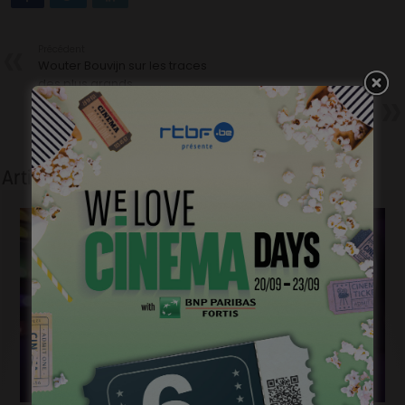
Précédent
Wouter Bouvijn sur les traces
des plus grands
Suivant
Jérémie Renier, flic à la dérive…
au sommet de son art.
Articles liés