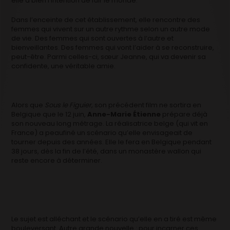
elle a bien l’intention de fuir le monde.
Dans l’enceinte de cet établissement, elle rencontre des
femmes qui vivent sur un autre rythme selon un autre mode
de vie. Des femmes qui sont ouvertes à l’autre et
bienveillantes. Des femmes qui vont l’aider à se reconstruire,
peut-être. Parmi celles-ci, sœur Jeanne, qui va devenir sa
confidente, une véritable amie.
Alors que
Sous le Figuier,
son précédent film ne sortira en
Belgique que le 12 juin,
Anne-Marie Étienne
prépare déjà
son nouveau long métrage. La réalisatrice belge (qui vit en
France) a peaufiné un scénario qu’elle envisageait de
tourner depuis des années. Elle le fera en Belgique pendant
38 jours, dès la fin de l’été, dans un monastère wallon qui
reste encore à déterminer.
Le sujet est alléchant et le scénario qu’elle en a tiré est même
bouleversant. Autre grande nouvelle : pour incarner ces