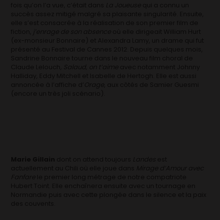
fois qu’on l’a vue, c’était dans
La Joueuse
qui a connu un
succès assez mitigé malgré sa plaisante singularité. Ensuite,
elle s’est consacrée à la réalisation de son premier film de
fiction,
j’enrage de son absence
où elle dirigeait William Hurt
(ex-monsieur Bonnaire) et Alexandra Lamy, un drame qui fut
présenté au Festival de Cannes 2012. Depuis quelques mois,
Sandrine Bonnaire tourne dans le nouveau film choral de
Claude Lelouch
, Salaud, on t’aime
avec notamment Johnny
Halliday, Eddy Mitchell et Isabelle de Hertogh. Elle est aussi
annoncée à l’affiche d’
Orage
, aux côtés de Samier Guesmi
(encore un très joli scénario).
Marie Gillain
dont on attend toujours
Landes
est
actuellement au Chili où elle joue dans
Mirage d’Amour avec
Fanfare
le premier long métrage de notre compatriote
Hubert Toint. Elle enchaînera ensuite avec un tournage en
Normandie puis avec cette plongée dans le silence et la paix
des couvents.