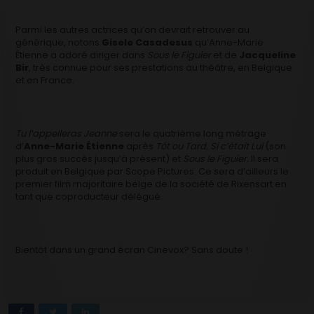
Parmi les autres actrices qu’on devrait retrouver au
générique, notons
Gisele Casadesus
qu’Anne-Marie
Étienne a adoré diriger dans
Sous le Figuier
et de
Jacqueline
Bir
, très connue pour ses prestations au théâtre, en Belgique
et en France.
Tu l’appelleras Jeanne
sera le quatrième long métrage
d’
Anne-Marie Étienne
après
Tôt ou Tard, Si c’était Lui
(son
plus gros succès jusqu’à présent) et
Sous le Figuier.
Il sera
produit en Belgique par Scope Pictures. Ce sera d’ailleurs le
premier film majoritaire belge de la société de Rixensart en
tant que coproducteur délégué.
Bientôt dans un grand écran Cinevox? Sans doute !