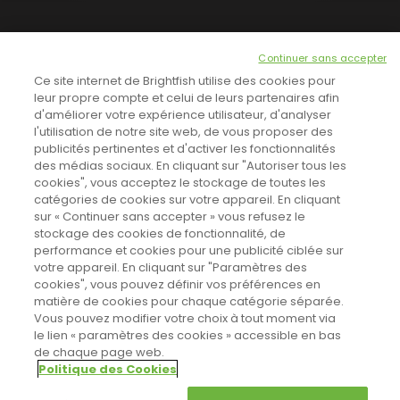
NEWSLETTER
Continuer sans accepter
INSCRIVEZ-VOUS ICI!
Ce site internet de Brightfish utilise des cookies pour
leur propre compte et celui de leurs partenaires afin
d'améliorer votre expérience utilisateur, d'analyser
l'utilisation de notre site web, de vous proposer des
TOUTES LES NEWS
publicités pertinentes et d'activer les fonctionnalités
des médias sociaux. En cliquant sur "Autoriser tous les
cookies", vous acceptez le stockage de toutes les
catégories de cookies sur votre appareil. En cliquant
CINEVOX SUR FACEBOOK
sur « Continuer sans accepter » vous refusez le
stockage des cookies de fonctionnalité, de
performance et cookies pour une publicité ciblée sur
votre appareil. En cliquant sur "Paramètres des
cookies", vous pouvez définir vos préférences en
matière de cookies pour chaque catégorie séparée.
Vous pouvez modifier votre choix à tout moment via
le lien « paramètres des cookies » accessible en bas
de chaque page web.
Politique des Cookies
Sahifa Theme
License is not validated, Go to the theme options
Designed by
Poids Plume
- Web by
Point Be
© Copyright 2011-2026, All Rights Reserved -
Politique de cookies
page to validate the license, You need a single license for each