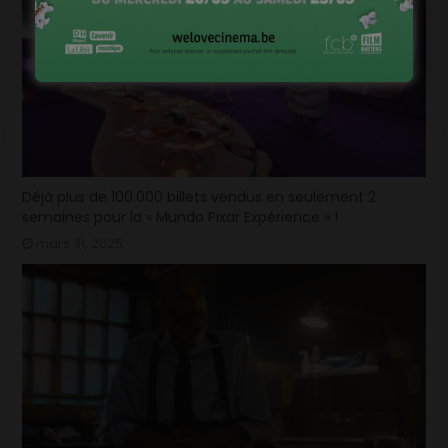
Déjà plus de 100.000 billets vendus en seulement 2
semaines pour la « Mundo Pixar Expérience » !
mars 31, 2025