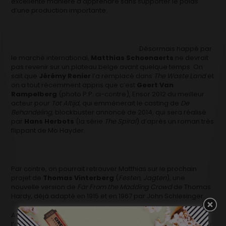
excellente manière d’apprendre sans supporter le poids
d’une production importante.
Désormais happé par
le marché international,
Matthias Schoenaerts
ne devrait
pas revenir sur un plateau belge avant quelque temps. On
sait que
Jérémy Renier
l’a remplacé dans
The Waste Land
et
on a tout récemment appris que c’est
Geert Van
Rampelberg
(photo P.P. ci-contre), Ensor 2012 du meilleur
acteur pour
Tot Altijd,
qui emmènerait le casting de
De
Behandeling,
blockbuster annoncé de 2014, qui sera réalisé
par
Hans Herbots
(la série
The Spiral
) d’après un roman très
flippant de Mo Hayder.
Par contre, on pourrait retrouver Matthias sur le prochain
projet de
Thomas Vinterberg
(
Festen, Jagten
), une
nouvelle version de
Far From the Madding Crowd
de Thomas
Hardy, déjà adapté en 1915 et en 1967 par John Schlesinger.
Agenda chargé, donc pour le bel Anversois dans la fleur de
l’âge qui choisit avec soin les propositions pouvant lui donner