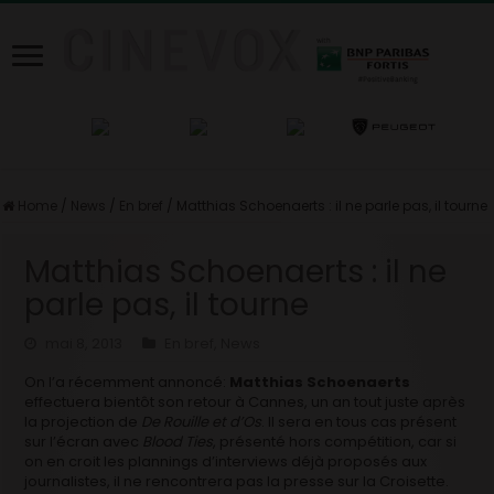
Home
/
News
/
En bref
/
Matthias Schoenaerts : il ne parle pas, il tourne
Matthias Schoenaerts : il ne
parle pas, il tourne
mai 8, 2013
En bref
,
News
On l’a récemment annoncé:
Matthias Schoenaerts
effectuera bientôt son retour à Cannes, un an tout juste après
la projection de
De Rouille et d’Os
. Il sera en tous cas présent
sur l’écran avec
Blood Ties
, présenté hors compétition, car si
on en croit les plannings d’interviews déjà proposés aux
journalistes, il ne rencontrera pas la presse sur la Croisette.