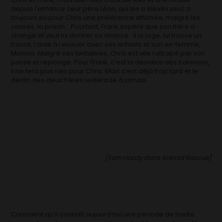
depuis l’enfance. Leur père Léon, qui les a élevés seul, a
toujours eu pour Chris une préférence affichée, malgré les
casses, la prison… Pourtant, Frank espère que son frère a
changé et veut lui donner sa chance : il le loge, lui trouve un
travail, l’aide à renouer avec ses enfants et son ex-femme,
Monica. Malgré ces tentatives, Chris est vite rattrapé par son
passé et replonge. Pour Frank, c’est la dernière des trahisons,
il ne fera plus rien pour Chris. Mais c’est déjà trop tard et le
destin des deux frères restera lié à jamais.
[Tom Hardy dans Animal Rescue]
Conscient qu’il connaît aujourd’hui une période de haute