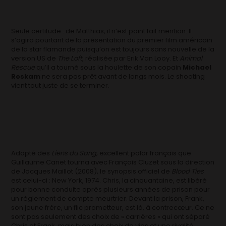
Seule certitude : de Matthias, il n’est point fait mention. Il
s’agira pourtant de la présentation du premier film américain
de la star flamande puisqu’on est toujours sans nouvelle de la
version US de
The Loft
, réalisée par Erik Van Looy. Et
Animal
Rescue
qu’il a tourné sous la houlette de son copain
Michael
Roskam
ne sera pas prêt avant de longs mois. Le shooting
vient tout juste de se terminer.
Adapté des
Liens du Sang,
excellent polar français que
Guillaume Canet tourna avec François Cluzet sous la direction
de Jacques Maillot (2008), le synopsis officiel de
Blood Ties
est celui-ci : New York, 1974. Chris, la cinquantaine, est libéré
pour bonne conduite après plusieurs années de prison pour
un règlement de compte meurtrier. Devant la prison, Frank,
son jeune frère, un flic prometteur, est là, à contrecœur. Ce ne
sont pas seulement des choix de « carrières » qui ont séparé
Chris et Frank, mais bien des choix de vies et une rivalité