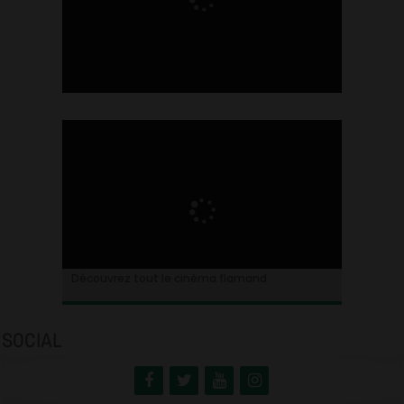
Ontdek alles over de Vlaamse cinema
Découvrez tout le cinéma flamand
SOCIAL