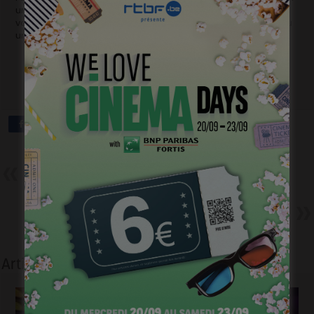
une visibilité internationale. Son talent faisant le reste, on ne
voit pas trop ce qui pourrait l’empêcher de devenir sous peu
une star de renommée mondiale.
Précédent
Trois premiers films pour un
Magritte
Suivant
Je suis supporter du Standard :
une romcom (extrait)
Articles liés