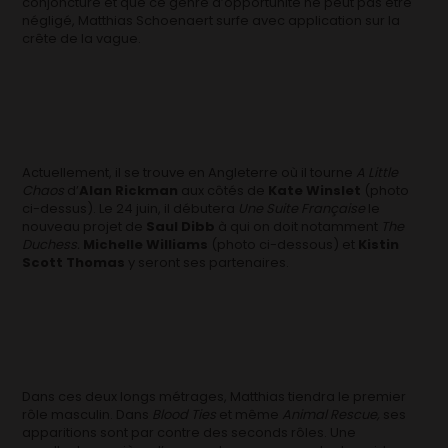
conjoncture et que ce genre d’opportunité ne peut pas être
négligé, Matthias Schoenaert surfe avec application sur la
crête de la vague.
Actuellement, il se trouve en Angleterre où il tourne
A Little
Chaos
d’
Alan Rickman
aux côtés de
Kate Winslet
(photo
ci-dessus). Le 24 juin, il débutera
Une Suite Française
le
nouveau projet de
Saul Dibb
à qui on doit notamment
The
Duchess.
Michelle Williams
(photo ci-dessous) et
Kistin
Scott Thomas
y seront ses partenaires.
Dans ces deux longs métrages, Matthias tiendra le premier
rôle masculin. Dans
Blood Ties
et même
Animal Rescue,
ses
apparitions sont par contre des seconds rôles. Une