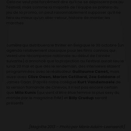
Cela ne veut pas forcément dire qu’il ne se déplacera pas au
Festival, mais comme la majorité de l’équipe se prêtera au
jeu de la promo, on peut raisonnablement supposer qu’il ne
fera au mieux qu’un aller-retour, histoire de monter les
marches.
Lumière
qui distribuera le thriller en Belgique le 30 octobre (un
agenda relativement classique pour les films cannois qui
visent une récompense nationale au début de l’année
suivante) a annoncé que la projection au Festival aurait lieu le
lundi 20 mai et que dès le lendemain, des interviews étaient
programmées avec le réalisateur
Guillaume Canet,
mais
aussi avec
Clive Owen, Marion Cotillard, Zoe Saldana
et
James Caan. D’après notre collègue
Kurt Vandemaele
de
la version flamande de Cinevox, Il n’est pas encore certain
que
Mila Kunis
(qui vient d’être élue femme la plus sexy du
monde par le magazine FHM) et
Billy Crudup
seront
présents.
[Magritte 2013 – Photo par Marie Adam-Leenaerdt]