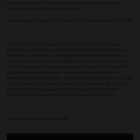
valeurs familiales, c’est un artiste, un homme public, une
célébrité internationale : c’est Picha.
A voir le jeudi 18 juillet à 21h sur la Trois. Rediffusion le 23 à 11h30
Pour Françoise Walravens, journaliste à la RTBF, Picha est
resté l’oncle mystérieux et LE SUPER HEROS de son enfance.
Pourtant, ce précurseur du cartoon politiquement incorrect
se révèle être UN SUPER ANTIHEROS qui a du caractère ! Au
moins autant que les personnages décalés qu’il dessine ! Et
autant que les comparses, dignes représentants de « la
fantaisie surréaliste belge « qui tenteront, dans un ton proche
de son oeuvre, de percer qui se cache derrière ce coup de
crayon acide et atypique et s’interrogeront avec Picha : «
L’antihéros, une spécialité belge qui s’exporte bien ? »
Découvrez ici un extrait du film :