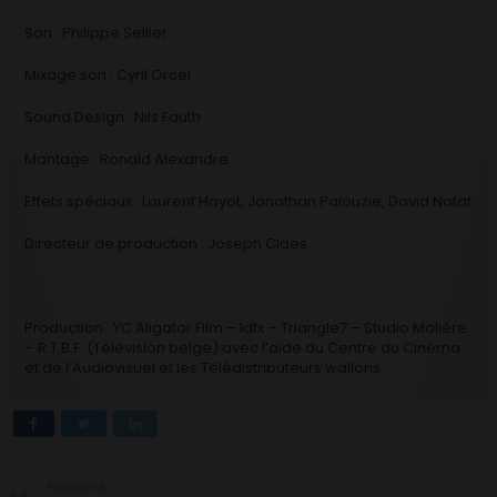
Son : Philippe Sellier
Mixage son : Cyril Orcel
Sound Design : Nils Fauth
Montage : Ronald Alexandre
Effets spéciaux : Laurent Hayot, Jonathan Palouzie, David Nataf
Directeur de production : Joseph Claes
Production : YC Aligator Film – Idfx – Triangle7 – Studio Molière
– R.T.B.F. (Télévision belge) avec l’aide du Centre du Cinéma
et de l’Audiovisuel et les Télédistributeurs wallons
Précédent