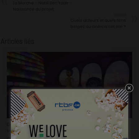
La Marche – Nabil Ben Yadir –
Naissance du projet
Suivant
Quels acteurs et quels films
belges au cinéma cet été ?
Articles liés
Déjà plus de 100.000 billets vendus en seulement 2
semaines pour la « Mundo Pixar Expérience » !
mars 31, 2025