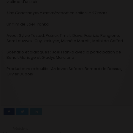
victime d’un soir…
Une Chanson pour ma mère
sort en salles le 27 mars.
Un film de Joël Franka
Avec : Sylvie Testud, Patrick Timsit, Dave, Fabrizio Rongione,
Sam Louwyck, Guy Lecluyse, Michèle Moretti, Mathilde Goffart
Scénario et dialogues : Joël Franka avec la participation de
Benoit Mariage et Gladys Marciano
Producteurs exécutifs : Ardavan Safaee, Bernard de Dessus,
Olivier Dubois
Précédent