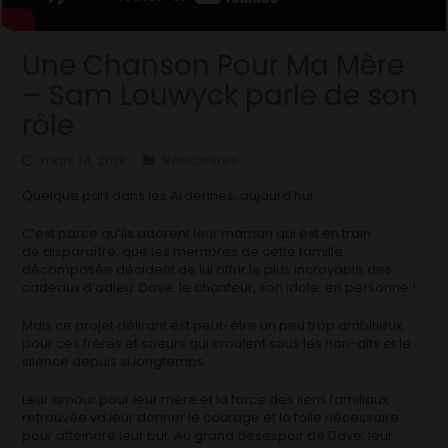
Une Chanson Pour Ma Mère
– Sam Louwyck parle de son
rôle
mars 14, 2013
Rencontres
Quelque part dans les Ardennes, aujourd’hui…
C’est parce qu’ils adorent leur maman qui est en train
de disparaître, que les membres de cette famille
décomposée décident de lui offrir le plus incroyable des
cadeaux d’adieu: Dave, le chanteur, son idole, en personne !
Mais ce projet délirant est peut-être un peu trop ambitieux
pour ces frères et soeurs qui croulent sous les non-dits et le
silence depuis si longtemps.
Leur amour pour leur mère et la force des liens familiaux
retrouvée va leur donner le courage et la folie nécessaire
pour atteindre leur but. Au grand désespoir de Dave, leur