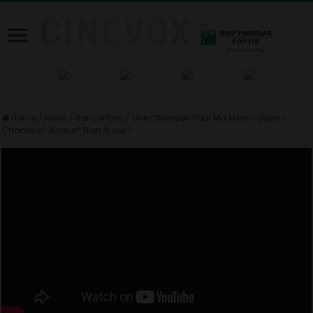
Home
/
News
/
Rencontres
/
Une Chanson Pour Ma Mère – Dave –
Chanteur? Acteur? Rien à voir !