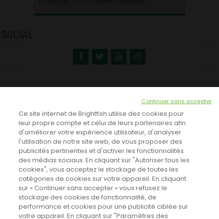
Ontdek alles over de Vlaamse cinema
Découvrez tout le cinéma flamand
SOCIAL
NEWSLETTER
Continuer sans accepter
INSCRIVEZ-VOUS ICI!
Ce site internet de Brightfish utilise des cookies pour
leur propre compte et celui de leurs partenaires afin
d'améliorer votre expérience utilisateur, d'analyser
l'utilisation de notre site web, de vous proposer des
TOUTES LES NEWS
publicités pertinentes et d'activer les fonctionnalités
des médias sociaux. En cliquant sur "Autoriser tous les
cookies", vous acceptez le stockage de toutes les
catégories de cookies sur votre appareil. En cliquant
CINEVOX SUR FACEBOOK
sur « Continuer sans accepter » vous refusez le
stockage des cookies de fonctionnalité, de
performance et cookies pour une publicité ciblée sur
votre appareil. En cliquant sur "Paramètres des