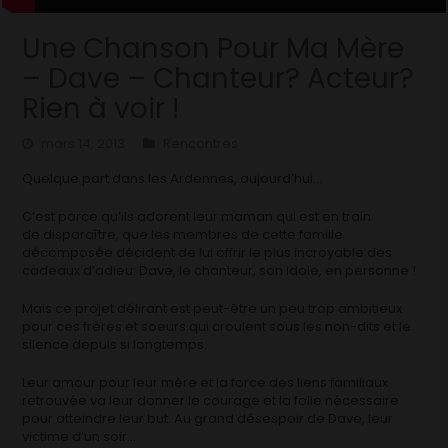
Une Chanson Pour Ma Mère
– Dave – Chanteur? Acteur?
Rien à voir !
mars 14, 2013
Rencontres
Quelque part dans les Ardennes, aujourd’hui…
C’est parce qu’ils adorent leur maman qui est en train
de disparaître, que les membres de cette famille
décomposée décident de lui offrir le plus incroyable des
cadeaux d’adieu: Dave, le chanteur, son idole, en personne !
Mais ce projet délirant est peut-être un peu trop ambitieux
pour ces frères et soeurs qui croulent sous les non-dits et le
silence depuis si longtemps.
Leur amour pour leur mère et la force des liens familiaux
retrouvée va leur donner le courage et la folie nécessaire
pour atteindre leur but. Au grand désespoir de Dave, leur
victime d’un soir…