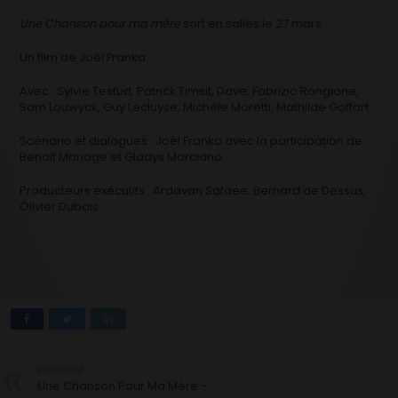
Une Chanson pour ma mère
sort en salles le 27 mars.
Un film de Joël Franka
Avec : Sylvie Testud, Patrick Timsit, Dave, Fabrizio Rongione,
Sam Louwyck, Guy Lecluyse, Michèle Moretti, Mathilde Goffart
Scénario et dialogues : Joël Franka avec la participation de
Benoit Mariage et Gladys Marciano
Producteurs exécutifs : Ardavan Safaee, Bernard de Dessus,
Olivier Dubois
Précédent
Une Chanson Pour Ma Mère –