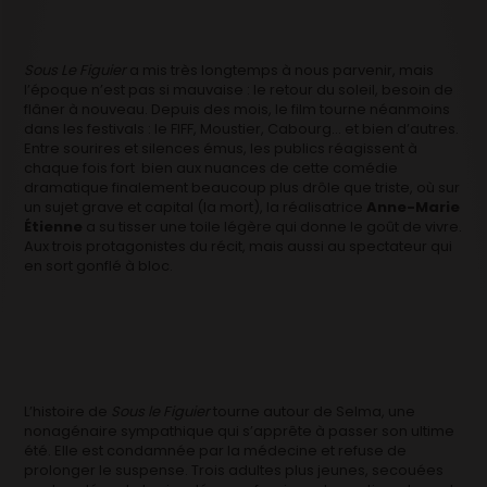
Sous Le Figuier
a mis très longtemps à nous parvenir, mais
l’époque n’est pas si mauvaise : le retour du soleil, besoin de
flâner à nouveau. Depuis des mois, le film tourne néanmoins
dans les festivals : le FIFF, Moustier, Cabourg… et bien d’autres.
Entre sourires et silences émus, les publics réagissent à
chaque fois fort bien aux nuances de cette comédie
dramatique finalement beaucoup plus drôle que triste, où sur
un sujet grave et capital (la mort), la réalisatrice
Anne-Marie
Étienne
a su tisser une toile légère qui donne le goût de vivre.
Aux trois protagonistes du récit, mais aussi au spectateur qui
en sort gonflé à bloc.
L’histoire de
Sous le Figuier
tourne autour de Selma, une
nonagénaire sympathique qui s’apprête à passer son ultime
été. Elle est condamnée par la médecine et refuse de
prolonger le suspense. Trois adultes plus jeunes, secouées