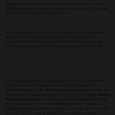
piquantes ou des petites interventions mutines (le coup du
GSM dérobé) qui au fil de ces quelques jours hors du monde
va recadrer les idées de chacun(e).
En évoquant la mort, Anne-Marie Étienne parle surtout de la
vie. Son film n’est jamais auteuriste ou contemplatif. Il est
léger et pétillant. Idéal pour une sortie en famille ou un prime
time télévisé. Ce qui n’est finalement pas (plus) si courant.
On a salué la fort jolie photographie, mais l’autre point très
fort de l’oeuvre est l’interprétation collégiale de quatre
comédiens tous au top:
Gisèle Casadesus
, belle et exquise,
presque timide, toujours drôle est une mamie idyllique,
Marie
Krémer
, la plus jeune de la bande est la stressée de service,
incapable d’avoir une vision cohérence de son existence,
constamment le nez dans le guidon. C’est celle qui en 1h30 va
parcourir le plus long chemin vers une certaine forme