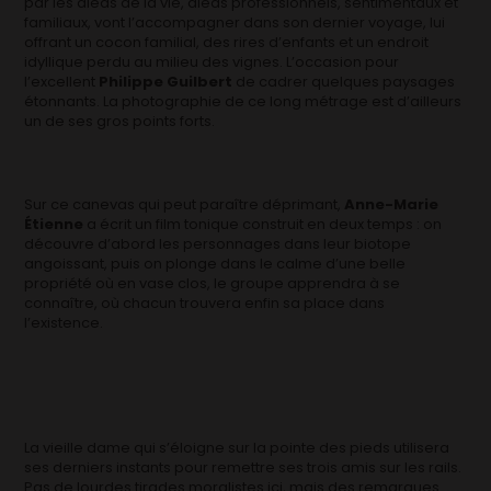
par les aléas de la vie, aléas professionnels, sentimentaux et
familiaux, vont l’accompagner dans son dernier voyage, lui
offrant un cocon familial, des rires d’enfants et un endroit
idyllique perdu au milieu des vignes. L’occasion pour
l’excellent
Philippe Guilbert
de cadrer quelques paysages
étonnants. La photographie de ce long métrage est d’ailleurs
un de ses gros points forts.
Sur ce canevas qui peut paraître déprimant,
Anne-Marie
Étienne
a écrit un film tonique construit en deux temps : on
découvre d’abord les personnages dans leur biotope
angoissant, puis on plonge dans le calme d’une belle
propriété où en vase clos, le groupe apprendra à se
connaître, où chacun trouvera enfin sa place dans
l’existence.
La vieille dame qui s’éloigne sur la pointe des pieds utilisera
ses derniers instants pour remettre ses trois amis sur les rails.
Pas de lourdes tirades moralistes ici, mais des remarques