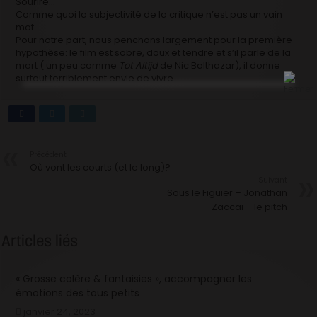
Sourire…
Comme quoi la subjectivité de la critique n’est pas un vain
mot.
Pour notre part, nous penchons largement pour la première
hypothèse: le film est sobre, doux et tendre et s’il parle de la
mort ( un peu comme
Tot Altijd
de Nic Balthazar), il donne
surtout terriblement envie de vivre…
Précédent
Où vont les courts (et le long)?
Suivant
Sous le Figuier – Jonathan
Zaccaï – le pitch
Articles liés
« Grosse colère & fantaisies », accompagner les
émotions des tous petits
janvier 24, 2023