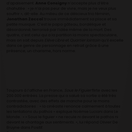
d’apaisement.
Anne Consigny
n’accepte plus d’être
chahutée : « je n’ai pas peur de vivre, mais je ne veux plus
souffrir », dit-elle. Au milieu de ce délicieux trio féminin,
Jonathan Zaccaï
trouve immédiatement sa place et sa
petite musique. C’est le papa gâteau, bordélique et
désordonné, terrorisé par l’idée même de la mort. Des
quatre, c’est celui qui a la partition la moins spectaculaire,
mais on sait depuis
Elève Libre
et
Quartier lointain
qu’il excelle
dans ce genre de personnage en retrait grâce à une
présence, un charisme, hors norme.
Toujours à l’affiche en France,
Sous le Figuier
flirte avec les
200.000 entrées. La presse qui a salué sa sortie a été très
contrastée, avec des effets de manche pour le moins
contradictoires : » la cinéaste renonce calmement à toutes
les tentations du pathos » explique Noémie Luciani dans Le
Monde. » « Sous le figuier » ne recule ni devant le pathos ni
devant le chantage aux sentiments. », lui répond Olivier De
Bruyne dans Positif.